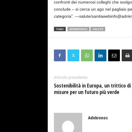
confronti dei numerosi colleghi che svolg
conclude – si cerca un ago nel pagliaio per
categoria”. —salute/sanitawebinfo@adnk
TAGS
ADNKRONOS
SALUTE
Articolo precedente
Sostenibilità in Europa, un trittico di
misure per un futuro più verde
Adnkronos