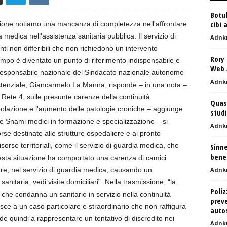
Botul
cibi 
one notiamo una mancanza di completezza nell'affrontare
 medica nell'assistenza sanitaria pubblica. Il servizio di
Adnk
nti non differibili che non richiedono un intervento
Rory 
po è diventato un punto di riferimento indispensabile e
Web A
, il responsabile nazionale del Sindacato nazionale autonomo
Adnk
sistenziale, Giancarmelo La Manna, risponde – in una nota –
 su Rete 4, sulle presunte carenze della continuità
Quasi
polazione e l'aumento delle patologie croniche – aggiunge
studi
e Snami medici in formazione e specializzazione – si
Adnk
se destinate alle strutture ospedaliere e ai pronto
orse territoriali, come il servizio di guardia medica, che
Sinne
bene 
uesta situazione ha comportato una carenza di camici
colare, nel servizio di guardia medica, causando un
Adnk
anitaria, vedi visite domiciliari”. Nella trasmissione, “la
Poliz
che condanna un sanitario in servizio nella continuità
preve
isce a un caso particolare e straordinario che non raffigura
auto
tende quindi a rappresentare un tentativo di discredito nei
Adnk