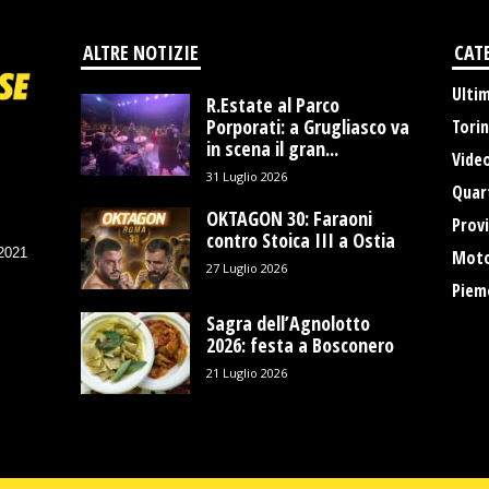
ALTRE NOTIZIE
CAT
Ulti
R.Estate al Parco
Porporati: a Grugliasco va
Tori
in scena il gran...
Vide
31 Luglio 2026
Quart
OKTAGON 30: Faraoni
Provi
contro Stoica III a Ostia
/2021
Moto
27 Luglio 2026
Piem
Sagra dell’Agnolotto
2026: festa a Bosconero
21 Luglio 2026