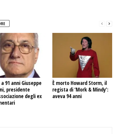
ORE
 a 91 anni Giuseppe
È morto Howard Storm, il
ni, presidente
regista di ‘Mork & Mindy’:
ssociazione degli ex
aveva 94 anni
mentari