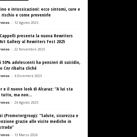
ino e intossicazioni: ecco sintomi, cure e
a rischio e come prevenirle
ronos
-
12 Agosto 2025
Cappelli presenta la nuova Rewriters
rt Gallery al Rewriters Fest 2025
ronos
-
22 Novembre 2025
 50% adolescenti ha pensieri di suicidio,
o Cnr ribalta cliché
ronos
-
6 Dicembre 2023
r e il nuovo look di Alcaraz: “A lui sta
tutto, ma non...
ronos
-
26 Agosto 2025
zi (Promotergroup): “Salute, sicurezza e
nzione grazie alle visite mediche in
strada”
ronos
-
13 Marzo 2026