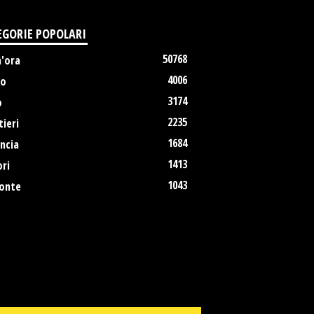
EGORIE POPOLARI
50768
m'ora
4006
no
3174
o
2235
ieri
1684
ncia
1413
ri
1043
onte