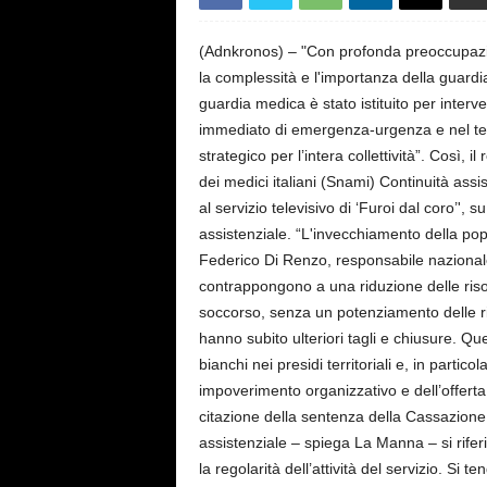
s
e
(Adnkronos) – "Con profonda preoccupazi
la complessità e l'importanza della guardia
guardia medica è stato istituito per interve
immediato di emergenza-urgenza e nel tem
strategico per l’intera collettività”. Così
dei medici italiani (Snami) Continuità as
al servizio televisivo di ‘Furoi dal coro’',
assistenziale. “L'invecchiamento della po
Federico Di Renzo, responsabile nazional
contrappongono a una riduzione delle risor
soccorso, senza un potenziamento delle ris
hanno subito ulteriori tagli e chiusure. Q
bianchi nei presidi territoriali e, in parti
impoverimento organizzativo e dell’offerta s
citazione della sentenza della Cassazione 
assistenziale – spiega La Manna – si rifer
la regolarità dell’attività del servizio. Si 