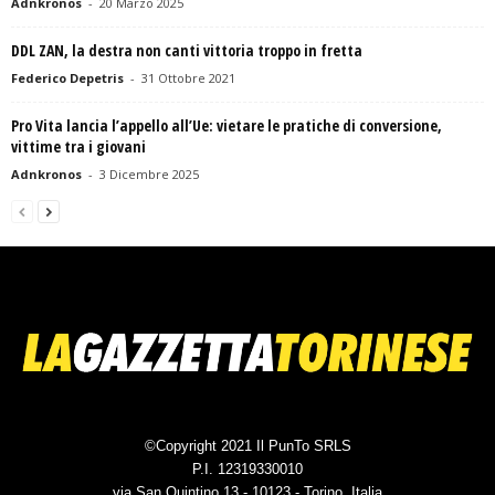
Adnkronos
-
20 Marzo 2025
DDL ZAN, la destra non canti vittoria troppo in fretta
Federico Depetris
-
31 Ottobre 2021
Pro Vita lancia l’appello all’Ue: vietare le pratiche di conversione,
vittime tra i giovani
Adnkronos
-
3 Dicembre 2025
©Copyright 2021 Il PunTo SRLS
P.I. 12319330010
via San Quintino 13 - 10123 - Torino, Italia