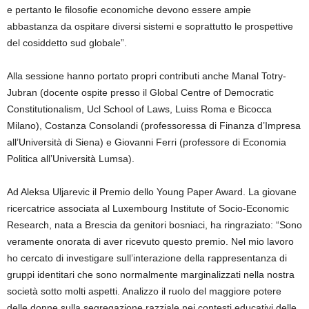
e pertanto le filosofie economiche devono essere ampie
abbastanza da ospitare diversi sistemi e soprattutto le prospettive
del cosiddetto sud globale”.
Alla sessione hanno portato propri contributi anche Manal Totry-
Jubran (docente ospite presso il Global Centre of Democratic
Constitutionalism, Ucl School of Laws, Luiss Roma e Bicocca
Milano), Costanza Consolandi (professoressa di Finanza d’Impresa
all’Università di Siena) e Giovanni Ferri (professore di Economia
Politica all’Università Lumsa).
Ad Aleksa Uljarevic il Premio dello Young Paper Award. La giovane
ricercatrice associata al Luxembourg Institute of Socio-Economic
Research, nata a Brescia da genitori bosniaci, ha ringraziato: “Sono
veramente onorata di aver ricevuto questo premio. Nel mio lavoro
ho cercato di investigare sull’interazione della rappresentanza di
gruppi identitari che sono normalmente marginalizzati nella nostra
società sotto molti aspetti. Analizzo il ruolo del maggiore potere
delle donne sulla segregazione razziale nei contesti educativi delle