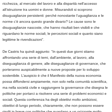
ricchezza, al mercato del lavoro e alla disparità nell’accesso
all’istruzione tra uomini e donne. Misurandoli si scoprono
disuguaglianze persistenti: perché nonostante l’uguaglianza e le
norme c’è ancora questo grande divario? Le cause sono le
disuguaglianze nascoste, che hanno risultati ben visibili e che
riguardano le norme sociali, le percezioni sociali e quanto siano
legittime le rivendicazioni”.
De Castris ha quindi aggiunto: “In questi due giorni stiamo
affrontando una serie di temi, dall’ambiente, al lavoro, alla
diseguaglianza di genere, alle diseguaglianze di governance, che
porteranno auspicabilmente a nuove proposte per lo sviluppo
sostenibile. L’auspicio è che il Manifesto della nuova economia
possa diffondersi ampiamente, non solo nella comunità scientifica,
ma nella società civile e raggiungere la governance che disegna le
politiche per portarci a risolvere una serie di problemi economici e
sociali. Questa conferenza ha degli obiettivi molto ambiziosi,
obiettivi di lungo periodo, chiaramente, che non possono essere
risolti in breve con politiche che guardano a un orizzonte molto