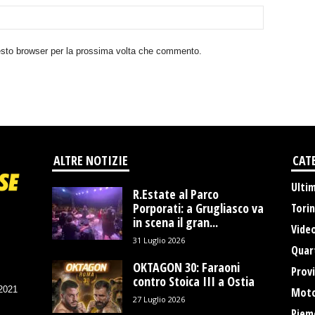
uesto browser per la prossima volta che commento.
ALTRE NOTIZIE
CAT
Ulti
R.Estate al Parco
Porporati: a Grugliasco va
Tori
in scena il gran...
Vide
31 Luglio 2026
Quart
OKTAGON 30: Faraoni
Provi
contro Stoica III a Ostia
/2021
Moto
27 Luglio 2026
Piem