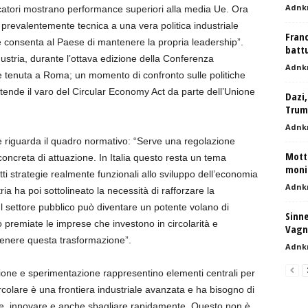
Adnk
catori mostrano performance superiori alla media Ue. Ora
revalentemente tecnica a una vera politica industriale
Franc
e consenta al Paese di mantenere la propria leadership”.
batt
ustria, durante l’ottava edizione della Conferenza
Adnk
è tenuta a Roma; un momento di confronto sulle politiche
attende il varo del Circular Economy Act da parte dell’Unione
Dazi,
Trum
Adnk
e riguarda il quadro normativo: “Serve una regolazione
Mott
concreta di attuazione. In Italia questo resta un tema
monit
ti strategie realmente funzionali allo sviluppo dell’economia
Adnk
ia ha poi sottolineato la necessità di rafforzare la
“Il settore pubblico può diventare un potente volano di
Sinne
 premiate le imprese che investono in circolarità e
Vagn
ostenere questa trasformazione”.
Adnk
ione e sperimentazione rappresentino elementi centrali per
ircolare è una frontiera industriale avanzata e ha bisogno di
e, innovare e anche sbagliare rapidamente. Questo non è