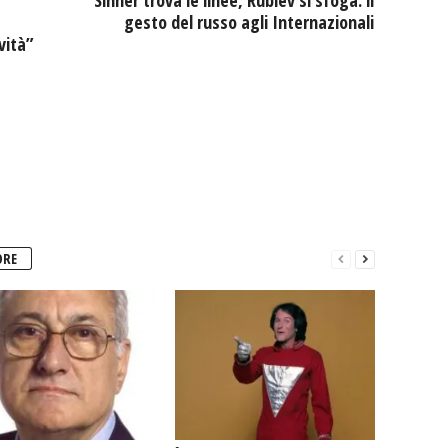
Sinner trova le linee, Rublev si sfoga: il
gesto del russo agli Internazionali
vità”
ORE