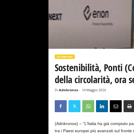
s
e
ULTIM'ORA
Sostenibilità, Ponti (C
della circolarità, ora 
Di
Adnkronos
-
14 Maggio 2026
(Adnkronos) – “L’Italia ha già compiuto pa
tra i Paesi europei più avanzati sul fronte 