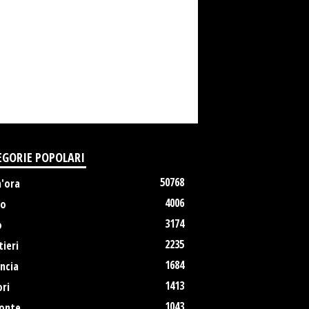
EGORIE POPOLARI
50768
m'ora
4006
no
3174
o
2235
ieri
1684
ncia
1413
ri
1043
onte