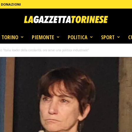
DONAZIONI
TORINO
PIEMONTE
POLITICA
SPORT
C
: “Italia leader della circolarità, ora serve una politica industriale”