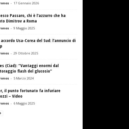
ronos
-
17 Gennaio 2026
esco Passaro, chi è l’azzurro che ha
uto Dimitrov a Roma
ronos
-
9 Maggio 2025
 accordo Usa-Corea del Sud: l’annuncio di
p
ronos
-
29 Ottobre 2025
es (Ciad): “Vantaggi enormi dal
oraggio flash del glucosio”
ronos
-
5 Marzo 2024
r, il punto fortunato fa infuriare
ozzi – Video
ronos
-
6 Maggio 2025