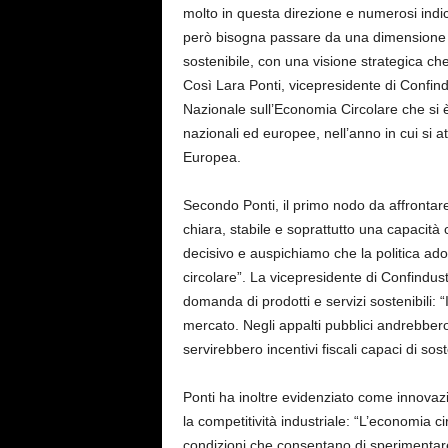
molto in questa direzione e numerosi indi
però bisogna passare da una dimensione p
sostenibile, con una visione strategica ch
Così Lara Ponti, vicepresidente di Confind
Nazionale sull’Economia Circolare che si 
nazionali ed europee, nell’anno in cui si 
Europea.
Secondo Ponti, il primo nodo da affrontar
chiara, stabile e soprattutto una capacità 
decisivo e auspichiamo che la politica adot
circolare”. La vicepresidente di Confindustr
domanda di prodotti e servizi sostenibili: 
mercato. Negli appalti pubblici andrebbero
servirebbero incentivi fiscali capaci di s
Ponti ha inoltre evidenziato come innovaz
la competitività industriale: “L’economia c
condizioni che consentano di sperimentar