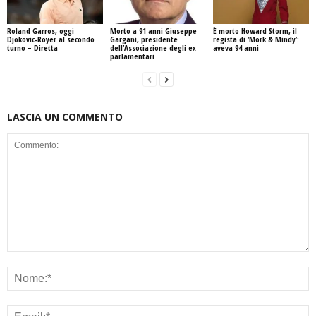
Roland Garros, oggi
Morto a 91 anni Giuseppe
È morto Howard Storm, il
Djokovic-Royer al secondo
Gargani, presidente
regista di ‘Mork & Mindy’:
turno – Diretta
dell’Associazione degli ex
aveva 94 anni
parlamentari
LASCIA UN COMMENTO