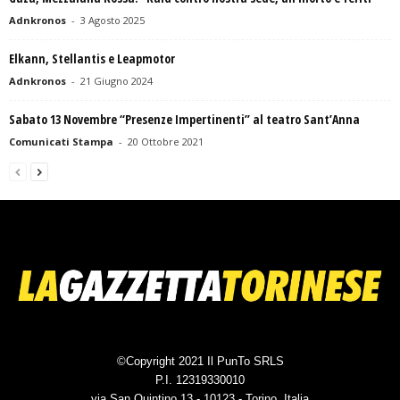
Adnkronos
-
3 Agosto 2025
Elkann, Stellantis e Leapmotor
Adnkronos
-
21 Giugno 2024
Sabato 13 Novembre “Presenze Impertinenti” al teatro Sant’Anna
Comunicati Stampa
-
20 Ottobre 2021
©Copyright 2021 Il PunTo SRLS
P.I. 12319330010
via San Quintino 13 - 10123 - Torino, Italia