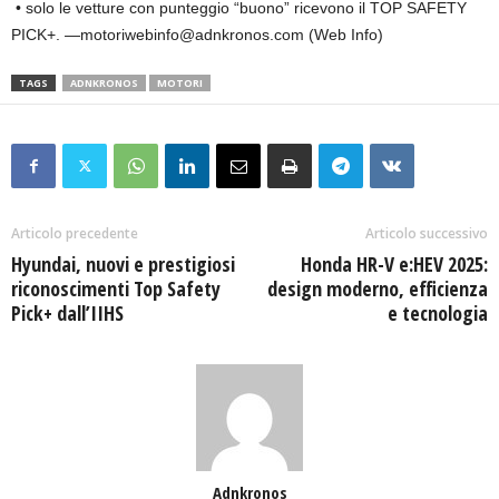
• solo le vetture con punteggio “buono” ricevono il TOP SAFETY
PICK+. —motoriwebinfo@adnkronos.com (Web Info)
TAGS
ADNKRONOS
MOTORI
Articolo precedente
Articolo successivo
Hyundai, nuovi e prestigiosi
Honda HR-V e:HEV 2025:
riconoscimenti Top Safety
design moderno, efficienza
Pick+ dall’IIHS
e tecnologia
Adnkronos