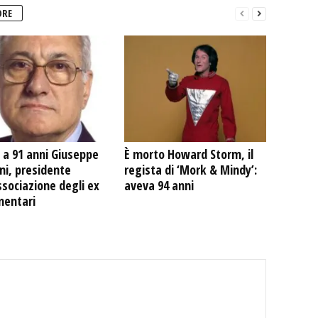
ORE
 a 91 anni Giuseppe
È morto Howard Storm, il
ni, presidente
regista di ‘Mork & Mindy’:
ssociazione degli ex
aveva 94 anni
mentari