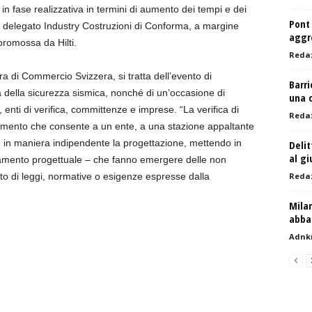
 in fase realizzativa in termini di aumento dei tempi e dei
Pont
re delegato Industry Costruzioni di Conforma, a margine
aggre
promossa da Hilti.
Reda
 di Commercio Svizzera, si tratta dell’evento di
Barri
a della sicurezza sismica, nonché di un’occasione di
una 
ri, enti di verifica, committenze e imprese. “La verifica di
Reda
rumento che consente a un ente, a una stazione appaltante
e in maniera indipendente la progettazione, mettendo in
Delit
al gi
dinamento progettuale – che fanno emergere delle non
to di leggi, normative o esigenze espresse dalla
Reda
Milan
abba
Adnk