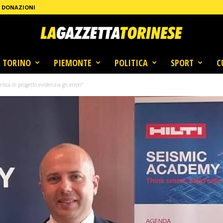
DONAZIONI
TORINO
PIEMONTE
POLITICA
SPORT
C
fica di progetto evidenzia gli errori”