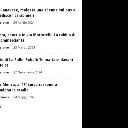
 Canavese, molesta una 15enne sul bus e
disce i carabinieri
zione
-
26 Aprile 2021
era, spaccio in via Martorelli. La rabbia di
commerciante
zione
-
25 Marzo 2021
to di La Salle: Sohaib Teima tace davanti
udice
zione
-
22 Novembre 2024
-Monza, al 15′ curva rossonera
ndona lo stadio
ronos
-
24 Maggio 2025