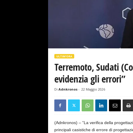
s
e
ULTIM'ORA
Terremoto, Sudati (Co
evidenzia gli errori”
Di
Adnkronos
-
22 Maggio 2026
(Adnkronos) – “La verifica della progetta
principali casistiche di errore di progetta