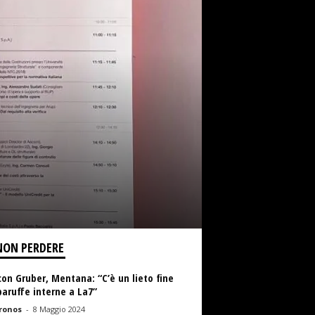
NON PERDERE
con Gruber, Mentana: “C’è un lieto fine
baruffe interne a La7”
ronos
-
8 Maggio 2024