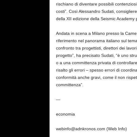
rischiano di diventare possibili contenziosi
costi”. Così Alessandro Sudati, consiglie
della XII edizione della Seismic Academy 
Andata in scena a Milano presso la Camera
riferimento nel panorama italiano sul tem
confronto tra progettisti, direttori dei lavo
progetto”, ha precisato Sudati, “è uno st
o a una committenza privata di controllar
risalto gli errori – spesso errori di coor
conformità anche gravi, come il non rispet
committenza”.
—
economia
webinfo@adnkronos.com (Web Info)