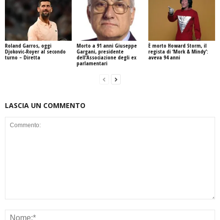
Roland Garros, oggi
Morto a 91 anni Giuseppe
È morto Howard Storm, il
Djokovic-Royer al secondo
Gargani, presidente
regista di ‘Mork & Mindy’:
turno – Diretta
dell’Associazione degli ex
aveva 94 anni
parlamentari
LASCIA UN COMMENTO