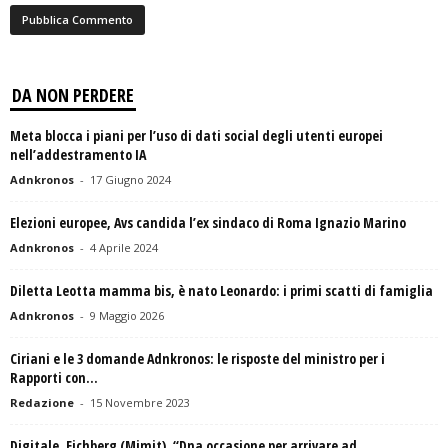
DA NON PERDERE
Meta blocca i piani per l’uso di dati social degli utenti europei
nell’addestramento IA
Adnkronos
-
17 Giugno 2024
Elezioni europee, Avs candida l’ex sindaco di Roma Ignazio Marino
Adnkronos
-
4 Aprile 2024
Diletta Leotta mamma bis, è nato Leonardo: i primi scatti di famiglia
Adnkronos
-
9 Maggio 2026
Ciriani e le 3 domande Adnkronos: le risposte del ministro per i
Rapporti con...
Redazione
-
15 Novembre 2023
Digitale, Eichberg (Mimit), “Dna occasione per arrivare ad