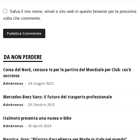
Salva il mio nome, email e sito web in questo browser per la prossima
volta che commento.
DA NON PERDERE
Corea del Nord, censura tv per le partite del Mondiale per Club: cos’è
successo
Adnkronos
-
24 Giugno 2025
Mercedes-Benz Vans: il futuro del trasporto professionale
Adnkronos
-
29 Ottobre 2025
Italmoto presenta una nuova e-bike
Adnkronos
-
30 Aprile 2024
Nautica, Urso: “Pilastro d’eccellenza per Made in Italy nel mondo”