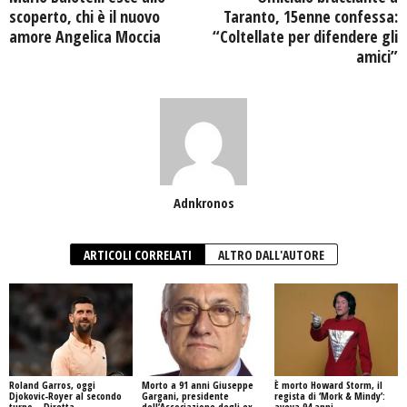
scoperto, chi è il nuovo
Taranto, 15enne confessa:
amore Angelica Moccia
“Coltellate per difendere gli
amici”
Adnkronos
ARTICOLI CORRELATI
ALTRO DALL'AUTORE
Roland Garros, oggi
Morto a 91 anni Giuseppe
È morto Howard Storm, il
Djokovic-Royer al secondo
Gargani, presidente
regista di ‘Mork & Mindy’:
turno – Diretta
dell’Associazione degli ex
aveva 94 anni