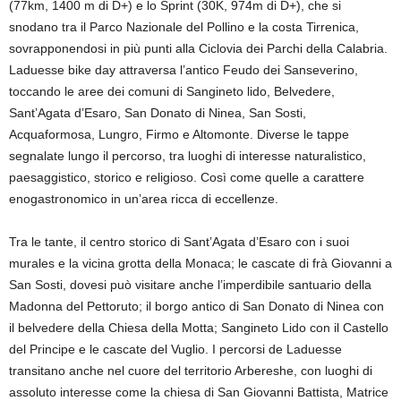
(77km, 1400 m di D+) e lo Sprint (30K, 974m di D+), che si
snodano tra il Parco Nazionale del Pollino e la costa Tirrenica,
sovrapponendosi in più punti alla Ciclovia dei Parchi della Calabria.
Laduesse bike day attraversa l’antico Feudo dei Sanseverino,
toccando le aree dei comuni di Sangineto lido, Belvedere,
Sant’Agata d’Esaro, San Donato di Ninea, San Sosti,
Acquaformosa, Lungro, Firmo e Altomonte. Diverse le tappe
segnalate lungo il percorso, tra luoghi di interesse naturalistico,
paesaggistico, storico e religioso. Così come quelle a carattere
enogastronomico in un’area ricca di eccellenze.
Tra le tante, il centro storico di Sant’Agata d’Esaro con i suoi
murales e la vicina grotta della Monaca; le cascate di frà Giovanni a
San Sosti, dovesi può visitare anche l’imperdibile santuario della
Madonna del Pettoruto; il borgo antico di San Donato di Ninea con
il belvedere della Chiesa della Motta; Sangineto Lido con il Castello
del Principe e le cascate del Vuglio. I percorsi de Laduesse
transitano anche nel cuore del territorio Arbereshe, con luoghi di
assoluto interesse come la chiesa di San Giovanni Battista, Matrice