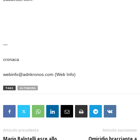
—
cronaca
webinfo@adnkronos.com (Web Info)
TAGS
ULTIMORA
Articolo precedente
Articolo successivo
Mario Balotelli esce allo
Omicidio bracciante a