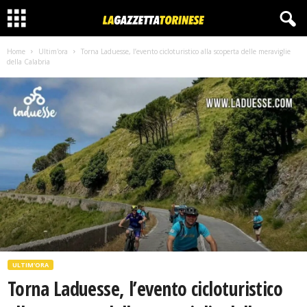
Home
Ultim'ora
Torna Laduesse, l’evento cicloturistico alla scoperta delle meraviglie
della Calabria
ULTIM'ORA
Torna Laduesse, l’evento cicloturistico