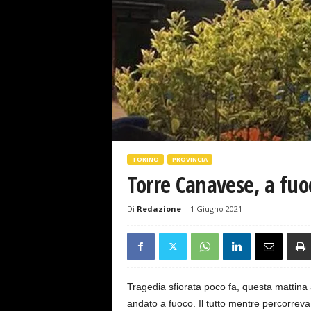
s
e
TORINO
PROVINCIA
Torre Canavese, a fuo
Di
Redazione
-
1 Giugno 2021
Tragedia sfiorata poco fa, questa mattina
andato a fuoco. Il tutto mentre percorreva 