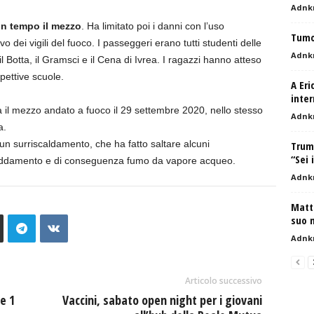
Adnk
in tempo il mezzo
. Ha limitato poi i danni con l’uso
Tumor
vo dei vigili del fuoco. I passeggeri erano tutti studenti delle
Adnk
il Botta, il Gramsci e il Cena di Ivrea. I ragazzi hanno atteso
pettive scuole.
A Eri
inter
a il mezzo andato a fuoco il 29 settembre 2020, nello stesso
Adnk
a.
 un surriscaldamento, che ha fatto saltare alcuni
Trump
“Sei 
freddamento e di conseguenza fumo da vapore acqueo.
Adnk
Matt
suo m
Adnk
Articolo successivo
e 1
Vaccini, sabato open night per i giovani