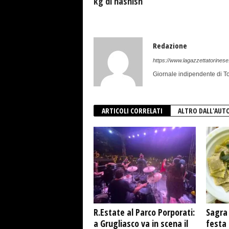
kg di hashish
Redazione
https://www.lagazzettatorinese.
Giornale indipendente di To
ARTICOLI CORRELATI
ALTRO DALL'AUT
R.Estate al Parco Porporati:
Sagra 
a Grugliasco va in scena il
festa