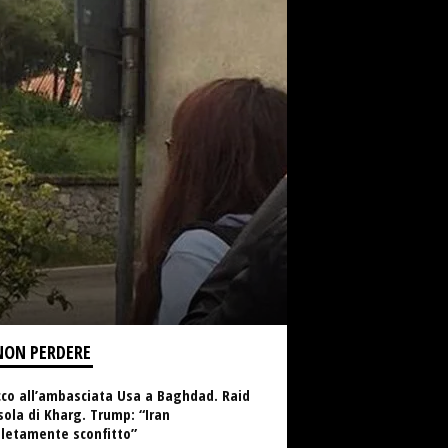
NON PERDERE
cco all’ambasciata Usa a Baghdad. Raid
isola di Kharg. Trump: “Iran
letamente sconfitto”