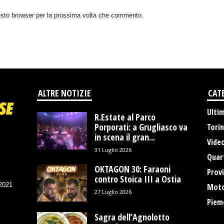
uesto browser per la prossima volta che commento.
ALTRE NOTIZIE
CAT
Ulti
R.Estate al Parco
Porporati: a Grugliasco va
Tori
in scena il gran...
Vide
31 Luglio 2026
Quart
OKTAGON 30: Faraoni
Provi
contro Stoica III a Ostia
/2021
Moto
27 Luglio 2026
Piem
Sagra dell’Agnolotto