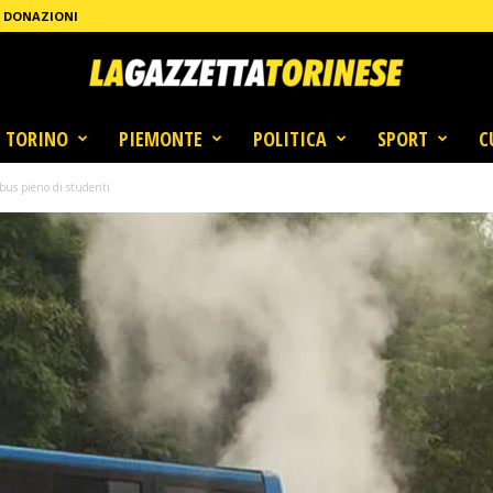
DONAZIONI
TORINO
PIEMONTE
POLITICA
SPORT
C
 bus pieno di studenti