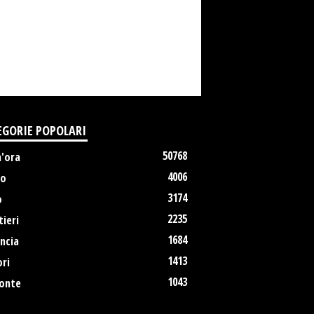
EGORIE POPOLARI
50768
m'ora
4006
no
3174
o
2235
ieri
1684
ncia
1413
ri
1043
onte