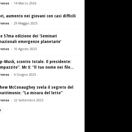
ronos
-
14 Marzo 2026
i, aumento nei giovani con casi difficili
ronos
-
29 Maggio 2025
ce 57ma edizione dei ‘Seminari
nazionali emergenze planetarie’
ronos
-
10 Agosto 2025
-Musk, scontro totale. Il presidente:
impazzito”. Mr X: “Il tuo nome nei file...
ronos
-
6 Giugno 2025
hew McConaughey svela il segreto del
atrimonio: “La misura del letto”
ronos
-
22 Settembre 2025