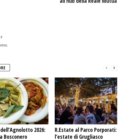
all’hub della Reale Mutua
it
rino.
ORE
dell’Agnolotto 2026:
R.Estate al Parco Porporati:
 a Bosconero
l’estate di Grugliasco