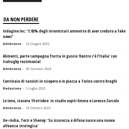
DA NON PERDERE
Indagine Inc: “L’83% degli intervistati ammette di aver creduto a fake
news”
Adnkronos
-
26 Giugno 2025
Alimenti, parte campagna frutta in guscio ‘Dentro c’è l’Italia’ con
Italrugby testimonial
Adnkronos
-
30 Gennaio 2024
Centinaia di tassisti in sciopero e in piazza a Torino contro Draghi
Redazione
-
5 Luglio 2022
Le Iene, stasera 19 ottobre: in studio ospiti Emma e Lorenzo Zurzolo
Adnkronos
-
19 Ottobre 2025
Ue–India, Terzi e Shenoy: ‘Su sicurezza e difesa nasce una nuova
alleanza strategica’