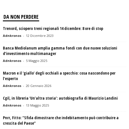
DA NON PERDERE
Trenord, sciopero treni regionali 14 dicembre: 8 ore di stop
Adnkronos
-
12 Dicembre 2023
Banca Mediolanum amplia gamma fondi con due nuove soluzioni
d’investimento multimanager
Adnkronos
-
5 Maggio 2025
Macron e il ‘giallo’ degli occhiali a specchio: cosa nascondono per
l’esperto
Adnkronos
-
20 Gennaio 2026
Cgil, in libreria ‘Un’altra storia’: autobiografia di Maurizio Landini
Adnkronos
-
13 Maggio 2025
Pnrr, Fitto: “Sfida dimostrare che indebitamento può contribuire a
crescita del Paese”