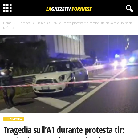
Home
Ultim'ora
Tragedia sull’A1 durante protesta tir: camionista travolto e ucciso da
un’auto
ULTIM'ORA
Tragedia sull’A1 durante protesta tir: