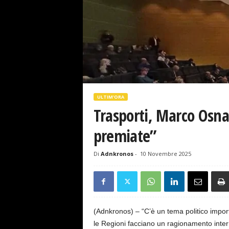
s
e
ULTIM'ORA
Trasporti, Marco Osna
premiate”
Di
Adnkronos
-
10 Novembre 2025
(Adnkronos) – “C’è un tema politico import
le Regioni facciano un ragionamento intern