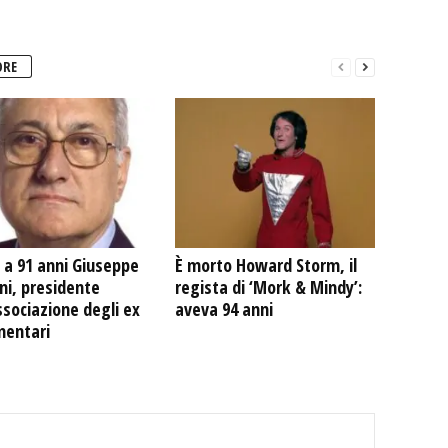
ORE
 a 91 anni Giuseppe
È morto Howard Storm, il
ni, presidente
regista di ‘Mork & Mindy’:
ssociazione degli ex
aveva 94 anni
mentari