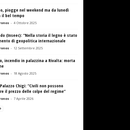
o, piogge nel weekend ma da lunedì
 il bel tempo
ronos
-
4 Ottobre 2025
do (Inseec): “Nella storia il legno è stato
ento di geopolitica internazionale
ronos
-
12 Settembre 2025
o, incendio in palazzina a Rivalta: morta
ne
ronos
-
18 Agosto 2025
 Palazzo Chigi: “Civili non possono
e il prezzo delle colpe del regime”
ronos
-
7 Aprile 2026