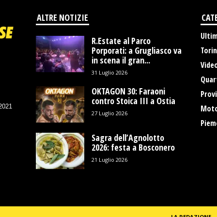
ALTRE NOTIZIE
CAT
Ulti
R.Estate al Parco
Porporati: a Grugliasco va
Tori
in scena il gran...
Vide
31 Luglio 2026
Quart
OKTAGON 30: Faraoni
Provi
contro Stoica III a Ostia
/2021
Moto
27 Luglio 2026
Piem
Sagra dell’Agnolotto
2026: festa a Bosconero
21 Luglio 2026
LA REDAZIONE