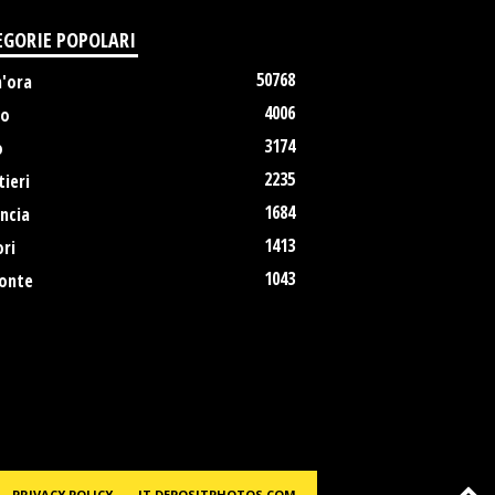
EGORIE POPOLARI
50768
m'ora
4006
no
3174
o
2235
ieri
1684
ncia
1413
ri
1043
onte
PRIVACY POLICY
IT.DEPOSITPHOTOS.COM