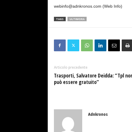
webinfo@adnkronos.com (Web Info)
TAGS
ULTIMORA
Articolo precedente
Trasporti, Salvatore Deidda: “Tpl no
può essere gratuito”
Adnkronos