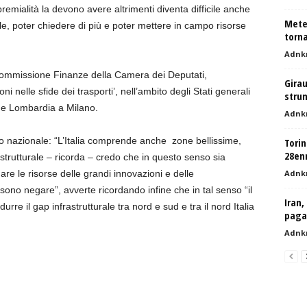
 premialità la devono avere altrimenti diventa difficile anche
Mete
e, poter chiedere di più e poter mettere in campo risorse
torna
Adnk
Commissione Finanze della Camera dei Deputati,
Girau
oni nelle sfide dei trasporti’, nell’ambito degli Stati generali
strum
one Lombardia a Milano.
Adnk
o nazionale: “L’Italia comprende anche zone bellissime,
Torin
28en
astrutturale – ricorda – credo che in questo senso sia
re le risorse delle grandi innovazioni e delle
Adnk
ono negare”, avverte ricordando infine che in tal senso “il
Iran,
rre il gap infrastrutturale tra nord e sud e tra il nord Italia
pagar
Adnk