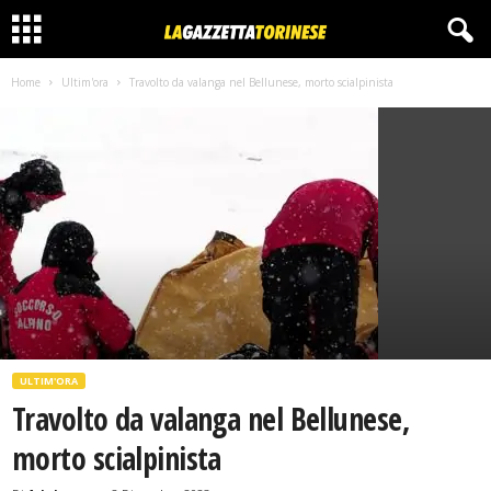
Home
Ultim'ora
Travolto da valanga nel Bellunese, morto scialpinista
ULTIM'ORA
Travolto da valanga nel Bellunese,
morto scialpinista