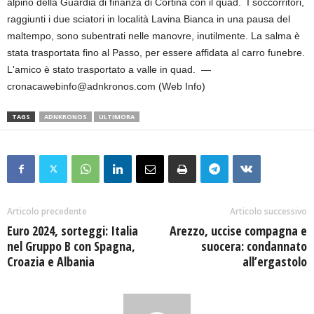
alpino della Guardia di finanza di Cortina con il quad. I soccorritori,
raggiunti i due sciatori in località Lavina Bianca in una pausa del
maltempo, sono subentrati nelle manovre, inutilmente. La salma è
stata trasportata fino al Passo, per essere affidata al carro funebre.
L'amico è stato trasportato a valle in quad. —
cronacawebinfo@adnkronos.com (Web Info)
TAGS
ADNKRONOS
ULTIMORA
Articolo precedente
Articolo successivo
Euro 2024, sorteggi: Italia
Arezzo, uccise compagna e
nel Gruppo B con Spagna,
suocera: condannato
Croazia e Albania
all’ergastolo