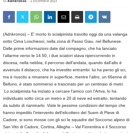
Di
Adnkronos
-
2 Dicembre 2023
(Adnkronos) – E' morto lo scialpinista travolto oggi da una valanga
sotto Cima Loschiesoi, nella zona di Passo Giau, nel Bellunese.
Dalle prime informazioni date dal compagno, che ha lanciato
l'allarme verso le 14.50, i due sciatori stava ripercorrendo in
discesa, nella nebbia, il percorso dell'andata, quando dall'alto è
avvenuto il distacco, che ha investito entrambi: lui ha perso gli sci,
ma è riuscito a rimanere in superficie, mentre l'altro, un 66enne di
Belluno, è stato sommerso e trascinato per un centinaio di metri.
Lo scialpinista ha iniziato a cercare l'amico con l'Artva, lo ha
individuato sotto circa un metro e 20 di neve ed estratto, tentando
da subito di rianimarlo. Viste le pessime condizioni del tempo che
hanno impedito l'intervento dell'elicottero del Suem di Pieve di
Cadore, si sono mosse con gli sci le squadre del Soccorso alpino di
San Vito di Cadore, Cortina, Alleghe – Val Fiorentina e il Soccorso