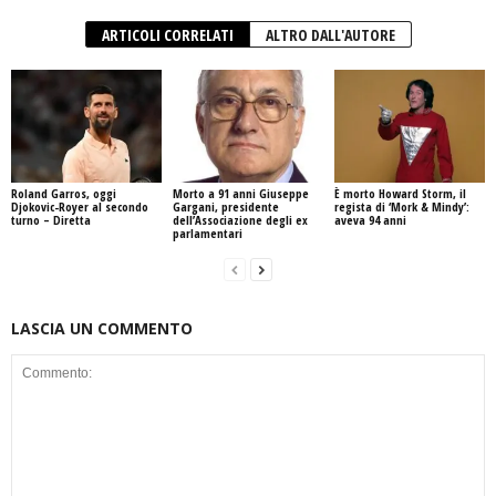
ARTICOLI CORRELATI
ALTRO DALL'AUTORE
Roland Garros, oggi
Morto a 91 anni Giuseppe
È morto Howard Storm, il
Djokovic-Royer al secondo
Gargani, presidente
regista di ‘Mork & Mindy’:
turno – Diretta
dell’Associazione degli ex
aveva 94 anni
parlamentari
LASCIA UN COMMENTO