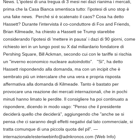
News. L'ipotesi di una tregua di 3 mesi nei dazi rianima i mercati,
prima che la Casa Bianca smentisca tutto: l'ipotesi di uno stop è
una fake news. Perché si è scatenato il caos? Cosa ha detto
Hassett? Durante l'intervista il co-conduttore di Fox and Friends,
Brian Kilmeade, ha chiesto a Hassett se Trump starebbe
considerando l'ipotesi di 'mettere in pausa' i dazi di 90 giorni, come
richiesto ieri in un lungo post su X dal miliardario fondatore di
Pershing Square, Bill Ackman, secondo cui con le tariffe si rischia
un "inverno economico nucleare autoindotto". "Sì", ha detto
Hassett rispondendo alla domanda, ma con un incipit che è
sembrato più un intercalare che una vera e propria risposta
affermativa alla domanda di Kilmeade. Tanto è bastato per
provocare una reazione dei mercati internazionali, che in pochi
minuti hanno limato le perdite. Il consigliere ha poi continuato a
rispondere, dicendo in modo vago: "Penso che il presidente
deciderà quello che deciderà", aggiungendo che "anche se si
pensa che ci saranno degli effetti negativi dal lato commerciale, si
tratta comunque di una piccola quota del pil". —
internazionale/esteriwebinfo@adnkronos.com (Web Info)