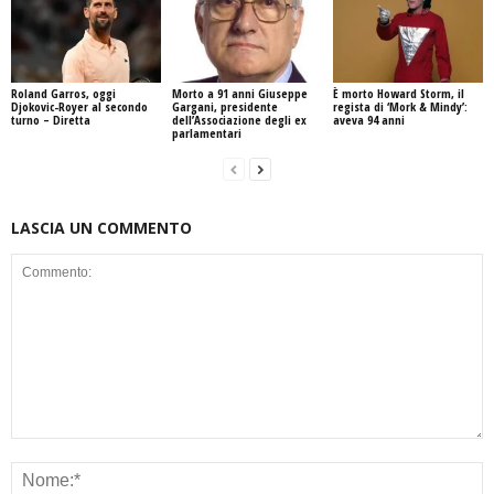
Roland Garros, oggi
Morto a 91 anni Giuseppe
È morto Howard Storm, il
Djokovic-Royer al secondo
Gargani, presidente
regista di ‘Mork & Mindy’:
turno – Diretta
dell’Associazione degli ex
aveva 94 anni
parlamentari
LASCIA UN COMMENTO