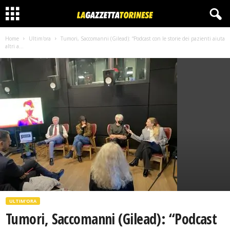
Home
Ultim'ora
Tumori, Saccomanni (Gilead): “Podcast con le storie dei pazienti aiuta
altri a...
ULTIM'ORA
Tumori, Saccomanni (Gilead): “Podcast