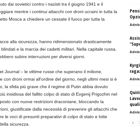
o dai sovietici contro i nazisti tra il giugno 1941 e il
Pensi
giare mentre i continui attacchi con droni ucraini in tutta la
Opzi
tto Mosca a chiedere un cessate il fuoco per tutta la
Adnk
Assis
inacce alla sicurezza, hanno ridimensionato drasticamente
“Sup
 blindati e la marcia dei cadetti militari. Nella capitale russa,
Adnk
rebbero subire interruzioni per diversi giorni.
Kyrgi
ragaz
reet Journal – le vittime russe che superano il milione,
i e con droni ormai all’ordine del giorno, negli ultimi mesi si è
Adnk
 la sfida più grave che il regime di Putin abbia dovuto
Quiri
iù insidiosa del fallito colpo di stato di Evgenij Prigozhin nel
Lavor
isposto con nuove restrizioni draconiane, bloccando la
quali
zioni, giustificate dalla necessità di prevenire gli attacchi che
Adnk
le voci di presunti preparativi di colpo di stato e lotte
 della sicurezza.