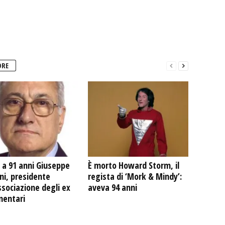
ORE
 a 91 anni Giuseppe
È morto Howard Storm, il
ni, presidente
regista di ‘Mork & Mindy’:
ssociazione degli ex
aveva 94 anni
mentari