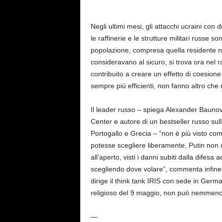
Negli ultimi mesi, gli attacchi ucraini con d
le raffinerie e le strutture militari russe so
popolazione, compresa quella residente nel
consideravano al sicuro, si trova ora nel r
contribuito a creare un effetto di coesion
sempre più efficienti, non fanno altro che
Il leader russo – spiega Alexander Baunov
Center e autore di un bestseller russo sull
Portogallo e Grecia – “non è più visto co
potesse scegliere liberamente, Putin non
all’aperto, visti i danni subiti dalla difesa 
scegliendo dove volare”, commenta infine 
dirige il think tank IRIS con sede in Germa
religioso del 9 maggio, non può nemmeno 
—