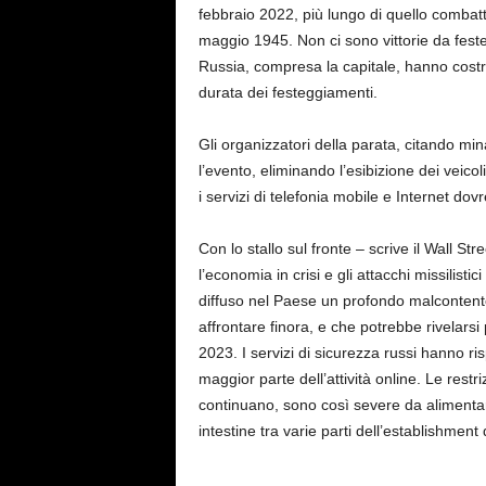
febbraio 2022, più lungo di quello combattut
maggio 1945. Non ci sono vittorie da festeg
Russia, compresa la capitale, hanno costre
durata dei festeggiamenti.
Gli organizzatori della parata, citando m
l’evento, eliminando l’esibizione dei veicoli
i servizi di telefonia mobile e Internet dov
Con lo stallo sul fronte – scrive il Wall St
l’economia in crisi e gli attacchi missilistic
diffuso nel Paese un profondo malcontento,
affrontare finora, e che potrebbe rivelarsi p
2023. I servizi di sicurezza russi hanno r
maggior parte dell’attività online. Le restri
continuano, sono così severe da alimentare 
intestine tra varie parti dell’establishment