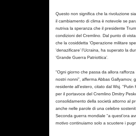
Questo non significa che la rivoluzione s
il cambiamento di clima è notevole se pa
nutriva la speranza che il presidente Tru
condizioni del Cremlino. Dal punto di vista
che la cosiddetta ‘Operazione militare spe
‘denazificare’ l’Ucraina, ha superato la d
‘Grande Guerra Patriottica’.
“Ogni giorno che passa da allora rafforz
nostri nonni”, afferma Abbas Gallyamov, già
residente all’estero, citato dal Wsj. “Putin
per il portavoce del Cremlino Dmitry Pes
consolidamento della società attorno al p
anche nelle parole di una celebre sostenit
Seconda guerra mondiale “a quest’ora avr
motivo continuiamo solo a scuotere i pugn