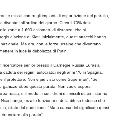
roni e missili contro gli impianti di esportazione del petrolio,
no diventati all’ordine del giorno. Circa il 70% della
le zone a 1.600 chilometri di distanza, che si
aggio d’azione di Kiev. Inizialmente, questi attacchi hanno
e nazionale. Ma ora, con le forze ucraine che diventano
 mettere in luce la debolezza di Putin.
, ricercatore senior presso il Carnegie Russia Eurasia
a caduta dei regimi autocratici negli anni ’70 in Spagna,
me il protettore. Non è più visto come Superman”. “Se
 organizzerebbe questa parata. Non vuole esporsi
aerea russa, e il modo in cui i droni e i missili ucraini stanno
Nico Lange, ex alto funzionario della difesa tedesco che
nia, citato dal quotidiano. “Ma a causa del significato quasi
rinunciare alla parata”.