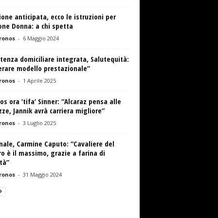
one anticipata, ecco le istruzioni per
one Donna: a chi spetta
ronos
-
6 Maggio 2024
tenza domiciliare integrata, Salutequità:
erare modello prestazionale”
ronos
-
1 Aprile 2025
os ora ‘tifa’ Sinner: “Alcaraz pensa alle
ze, Jannik avrà carriera migliore”
ronos
-
3 Luglio 2025
nale, Carmine Caputo: “Cavaliere del
o è il massimo, grazie a farina di
tà”
ronos
-
31 Maggio 2024