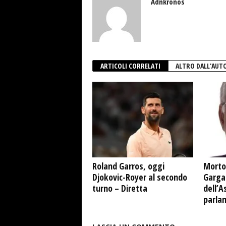
Adnkronos
ARTICOLI CORRELATI
ALTRO DALL'AUT
Roland Garros, oggi
Morto
Djokovic-Royer al secondo
Garga
turno – Diretta
dell’A
parla