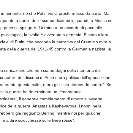
ia imminente, né che Putin verrà presto messo da parte. Ma
ragonato a quello dello scorso dicembre, quando a Mosca si
mp potesse spingere l’Ucraina a un accordo di pace alle
 psicologico, la svolta è avvenuta a gennaio. È stato allora
ciale’ di Putin, che secondo la narrativa del Cremlino mira a
urata della guerra del 1941-45 contro la Germania nazista, la
a la sensazione che non siamo degni della memoria dei
 autore dei discorsi di Putin e ora politico dell’opposizione
 ha creato questo culto, e ora gli si sta ritorcendo contro”. Se
kov la guerra ha determinato un ‘fenomenale
residente’, il generale cambiamento di umore si avverte
rice della guerra, Anastasia Kashevarova: i nonni nella
ebbero già raggiunto Berlino, mentre noi per qualche
i e a dire sciocchezze sulle linee rosse”.