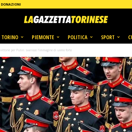
DONAZIONI
TORINO
PIEMONTE
POLITICA
SPORT
C
vittorie per Putin: svanisce l’immagine di uomo forte