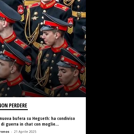
NON PERDERE
 nuova bufera su Hegseth: ha condiviso
 di guerra in chat con moglie...
ronos
-
21 Aprile 2025