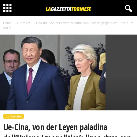
Home
Ultim'ora
Ue-Cina, von der Leyen paladina dell’Unione ‘geopolitica’: linea dura
con Xi
ULTIM'ORA
Ue-Cina, von der Leyen paladina