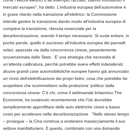
come i veicoli elettrici o ad esempio l'acciaio, stanno inondando il
mercato europeo”, ha detto. L’industria europea dell’automotive è
in grave ritardo nella transizione all’elettrico: la Commissione
intende gestire la transizione dando modo all’industria europea di
compiere la transizione, ritenuta essenziale per la
decarbonizzazione, avendo il tempo necessario. Si vuole evitare, in
poche parole, quello è successo all’industria europea dei pannelli
solari, spazzata via dalla concorrenza cinese, pesantemente
sovvenzionata dallo Stato. E’ una strategia che necessita di
un’attenta calibratura, perché potrebbe avere effetti indesiderati:
alcune grandi case automobilistiche europee hanno già annunciato
un rinvio dell’elettrificazione dei propri listini, cosa che potrebbe far
sospettare che scommettano sulla protezione ‘politica’ dalla
concorrenza cinese. C’è chi, come il settimanale britannico The
Economist, ha sostenuto recentemente che l’Ue dovrebbe
semplicemente approfittare delle auto elettriche cinesi a basso
costo per accelerare nella decarbonizzazione. ”Nello stesso tempo
– prosegue – la Cina continua a sostenere massicciamente il suo
settore manifatturiero. E questo, combinato con una domanda