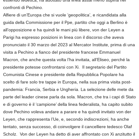
essendo tedesca, ha adottato una linea assai meno supina nei
confronti di Pechino.
Alfiere di un’Europa che si vuole ‘geopolitica’, e ricandidata alla
guida della Commissione per il Ppe, partito che oggi a Berlino è
all’opposizione e ha quindi le mani più libere, von der Leyen a
Parigi ha espresso posizioni in linea con il discorso che aveva
pronunciato il 30 marzo del 2023 al Mercator Institute, prima di una
visita a Pechino a fianco del presidente francese Emmanuel
Macron, che anche questa volta l’ha invitata, all’Eliseo, perché la
presidente potesse confrontarsi con Xi. Il segretario del Partito
Comunista Cinese e presidente della Repubblica Popolare ha
scelto di fare solo tre tappe in Europa, nella sua prima visita post-
pandemia: Francia, Serbia e Ungheria. La selezione delle mete da
parte del leader cinese parla da sola. Macron, che tra i capi di Stato
e di governo è il ‘campione’ della linea federalista, ha capito subito
dove Pechino voleva andare a parare e ha quindi invitato von der
Leyen, che rappresenta l’Ue, e, secondo indiscrezioni, ha anche
tentato, senza successo, di coinvolgere il cancelliere tedesco Olaf
Scholz. Von der Leyen ha detto di aver affrontato con Xi anzitutto il