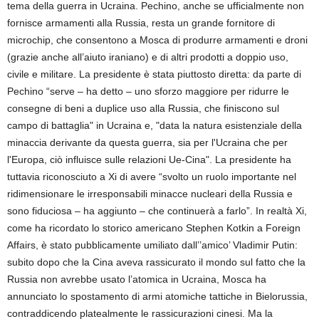
tema della guerra in Ucraina. Pechino, anche se ufficialmente non
fornisce armamenti alla Russia, resta un grande fornitore di
microchip, che consentono a Mosca di produrre armamenti e droni
(grazie anche all’aiuto iraniano) e di altri prodotti a doppio uso,
civile e militare. La presidente è stata piuttosto diretta: da parte di
Pechino “serve – ha detto – uno sforzo maggiore per ridurre le
consegne di beni a duplice uso alla Russia, che finiscono sul
campo di battaglia" in Ucraina e, "data la natura esistenziale della
minaccia derivante da questa guerra, sia per l'Ucraina che per
l'Europa, ciò influisce sulle relazioni Ue-Cina". La presidente ha
tuttavia riconosciuto a Xi di avere “svolto un ruolo importante nel
ridimensionare le irresponsabili minacce nucleari della Russia e
sono fiduciosa – ha aggiunto – che continuerà a farlo”. In realtà Xi,
come ha ricordato lo storico americano Stephen Kotkin a Foreign
Affairs, è stato pubblicamente umiliato dall’’amico’ Vladimir Putin:
subito dopo che la Cina aveva rassicurato il mondo sul fatto che la
Russia non avrebbe usato l’atomica in Ucraina, Mosca ha
annunciato lo spostamento di armi atomiche tattiche in Bielorussia,
contraddicendo platealmente le rassicurazioni cinesi. Ma la