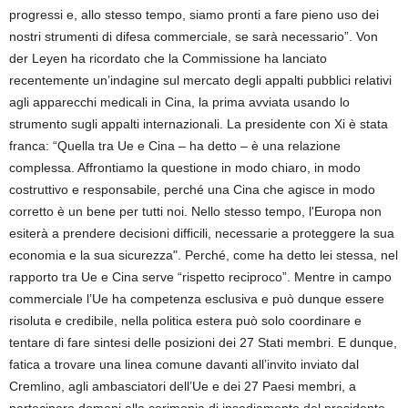
progressi e, allo stesso tempo, siamo pronti a fare pieno uso dei
nostri strumenti di difesa commerciale, se sarà necessario”. Von
der Leyen ha ricordato che la Commissione ha lanciato
recentemente un’indagine sul mercato degli appalti pubblici relativi
agli apparecchi medicali in Cina, la prima avviata usando lo
strumento sugli appalti internazionali. La presidente con Xi è stata
franca: “Quella tra Ue e Cina – ha detto – è una relazione
complessa. Affrontiamo la questione in modo chiaro, in modo
costruttivo e responsabile, perché una Cina che agisce in modo
corretto è un bene per tutti noi. Nello stesso tempo, l'Europa non
esiterà a prendere decisioni difficili, necessarie a proteggere la sua
economia e la sua sicurezza". Perché, come ha detto lei stessa, nel
rapporto tra Ue e Cina serve “rispetto reciproco”. Mentre in campo
commerciale l’Ue ha competenza esclusiva e può dunque essere
risoluta e credibile, nella politica estera può solo coordinare e
tentare di fare sintesi delle posizioni dei 27 Stati membri. E dunque,
fatica a trovare una linea comune davanti all’invito inviato dal
Cremlino, agli ambasciatori dell’Ue e dei 27 Paesi membri, a