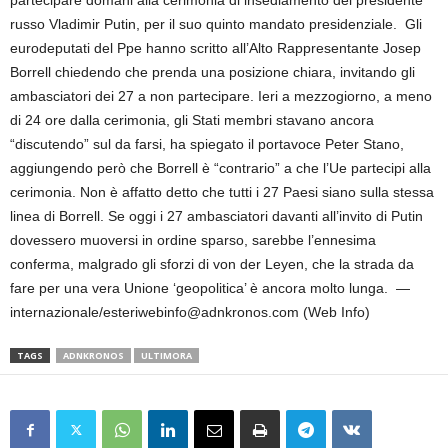
partecipare domani alla cerimonia di insediamento del presidente
russo Vladimir Putin, per il suo quinto mandato presidenziale. Gli
eurodeputati del Ppe hanno scritto all’Alto Rappresentante Josep
Borrell chiedendo che prenda una posizione chiara, invitando gli
ambasciatori dei 27 a non partecipare. Ieri a mezzogiorno, a meno
di 24 ore dalla cerimonia, gli Stati membri stavano ancora
“discutendo” sul da farsi, ha spiegato il portavoce Peter Stano,
aggiungendo però che Borrell è “contrario” a che l’Ue partecipi alla
cerimonia. Non è affatto detto che tutti i 27 Paesi siano sulla stessa
linea di Borrell. Se oggi i 27 ambasciatori davanti all’invito di Putin
dovessero muoversi in ordine sparso, sarebbe l’ennesima
conferma, malgrado gli sforzi di von der Leyen, che la strada da
fare per una vera Unione ‘geopolitica’ è ancora molto lunga. —
internazionale/esteriwebinfo@adnkronos.com (Web Info)
TAGS
ADNKRONOS
ULTIMORA