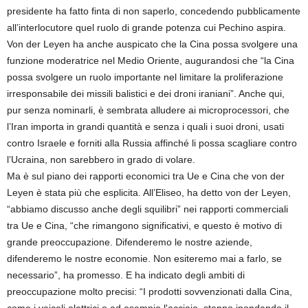
presidente ha fatto finta di non saperlo, concedendo pubblicamente
all’interlocutore quel ruolo di grande potenza cui Pechino aspira.
Von der Leyen ha anche auspicato che la Cina possa svolgere una
funzione moderatrice nel Medio Oriente, augurandosi che “la Cina
possa svolgere un ruolo importante nel limitare la proliferazione
irresponsabile dei missili balistici e dei droni iraniani”. Anche qui,
pur senza nominarli, è sembrata alludere ai microprocessori, che
l’Iran importa in grandi quantità e senza i quali i suoi droni, usati
contro Israele e forniti alla Russia affinché li possa scagliare contro
l’Ucraina, non sarebbero in grado di volare.
Ma è sul piano dei rapporti economici tra Ue e Cina che von der
Leyen è stata più che esplicita. All’Eliseo, ha detto von der Leyen,
“abbiamo discusso anche degli squilibri” nei rapporti commerciali
tra Ue e Cina, “che rimangono significativi, e questo è motivo di
grande preoccupazione. Difenderemo le nostre aziende,
difenderemo le nostre economie. Non esiteremo mai a farlo, se
necessario”, ha promesso. E ha indicato degli ambiti di
preoccupazione molto precisi: “I prodotti sovvenzionati dalla Cina,