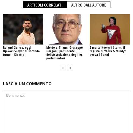
ARTICOLI CORRELATI
ALTRO DALL'AUTORE
Roland Garros, oggi
Morto a 91 anni Giuseppe
È morto Howard Storm, il
Djokovic-Royer al secondo
Gargani, presidente
regista di ‘Mork & Mindy’:
turno – Diretta
dell’Associazione degli ex
aveva 94 anni
parlamentari
LASCIA UN COMMENTO