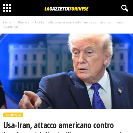
Home
Ultim'ora
Usa-Iran, attacco americano contro barche e siti di missili. Trump:
“Uranio sarà...
ULTIM'ORA
Usa-Iran, attacco americano contro