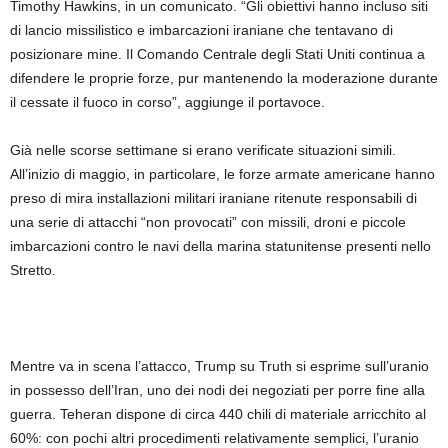
Timothy Hawkins, in un comunicato. “Gli obiettivi hanno incluso siti
di lancio missilistico e imbarcazioni iraniane che tentavano di
posizionare mine. Il Comando Centrale degli Stati Uniti continua a
difendere le proprie forze, pur mantenendo la moderazione durante
il cessate il fuoco in corso”, aggiunge il portavoce.
Già nelle scorse settimane si erano verificate situazioni simili.
All’inizio di maggio, in particolare, le forze armate americane hanno
preso di mira installazioni militari iraniane ritenute responsabili di
una serie di attacchi “non provocati” con missili, droni e piccole
imbarcazioni contro le navi della marina statunitense presenti nello
Stretto.
Mentre va in scena l’attacco, Trump su Truth si esprime sull’uranio
in possesso dell’Iran, uno dei nodi dei negoziati per porre fine alla
guerra. Teheran dispone di circa 440 chili di materiale arricchito al
60%: con pochi altri procedimenti relativamente semplici, l’uranio