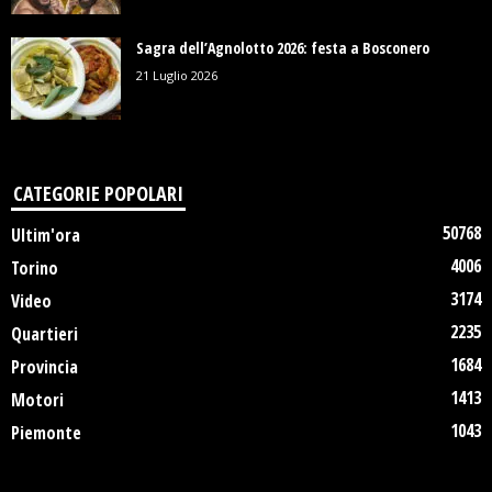
Sagra dell’Agnolotto 2026: festa a Bosconero
21 Luglio 2026
CATEGORIE POPOLARI
50768
Ultim'ora
4006
Torino
3174
Video
2235
Quartieri
1684
Provincia
1413
Motori
1043
Piemonte