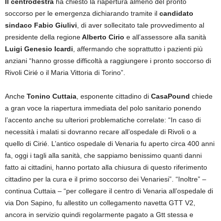
Il centrodestra
ha chiesto la riapertura almeno del pronto
soccorso per le emergenza dichiarando tramite il
candidato
sindaco Fabio Giulivi
, di aver sollecitato tale provvedimento al
presidente della regione
Alberto Cirio
e all’assessore alla sanità
Luigi Genesio Icardi
, affermando che soprattutto i pazienti più
anziani “hanno grosse difficoltà a raggiungere i pronto soccorso di
Rivoli Cirié o il Maria Vittoria di Torino”.
Anche
Tonino Cuttaia
, esponente cittadino di
CasaPound
chiede
a gran voce la riapertura immediata del polo sanitario ponendo
l’accento anche su ulteriori problematiche correlate: “In caso di
necessità i malati si dovranno recare all’ospedale di Rivoli o a
quello di Cirié. L’antico ospedale di Venaria fu aperto circa 400 anni
fa, oggi i tagli alla sanità, che sappiamo benissimo quanti danni
fatto ai cittadini, hanno portato alla chiusura di questo riferimento
cittadino per la cura e il primo soccorso dei Venariesi”. “Inoltre” –
continua Cuttaia – “per collegare il centro di Venaria all’ospedale di
via Don Sapino, fu allestito un collegamento navetta GTT V2,
ancora in servizio quindi regolarmente pagato a Gtt stessa e