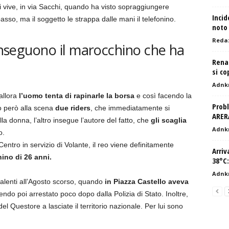
i vive, in via Sacchi, quando ha visto sopraggiungere
Incid
asso, ma il soggetto le strappa dalle mani il telefonino.
noto 
Reda
 inseguono il marocchino che ha
Renat
si co
Adnk
allora
l’uomo tenta di rapinarle la borsa
e così facendo la
Probl
no però alla scena
due riders
, che immediatamente si
ARERA
a donna, l’altro insegue l’autore del fatto, che
gli scaglia
Adnk
o.
entro in servizio di Volante, il reo viene definitamente
Arriv
ino di 26 anni.
38°C:
Adnk
alenti all’Agosto scorso, quando
in Piazza Castello aveva
ndo poi arrestato poco dopo dalla Polizia di Stato. Inoltre,
del Questore a lasciate il territorio nazionale. Per lui sono