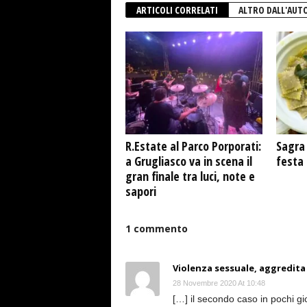
ARTICOLI CORRELATI
ALTRO DALL'AUT
R.Estate al Parco Porporati:
Sagra 
a Grugliasco va in scena il
festa
gran finale tra luci, note e
sapori
1 commento
Violenza sessuale, aggredita
28 Novembre 2020 At 10:48
[…] il secondo caso in pochi gi