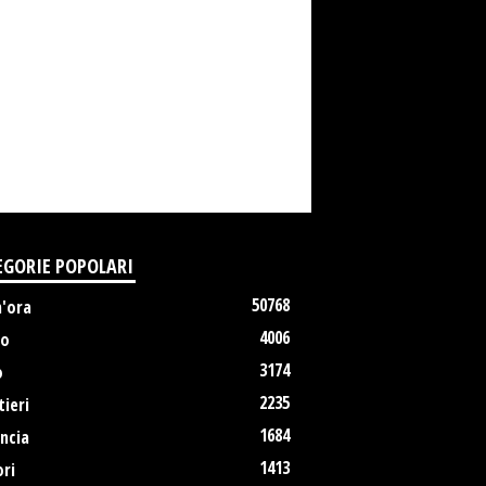
EGORIE POPOLARI
50768
m'ora
4006
no
3174
o
2235
ieri
1684
ncia
1413
ri