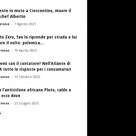
ente in moto a Crescentino, muore il
chef Albertin
zione
-
7 Agosto 2021
o Zero, fan lo riprende per strada e lui
pre il volto: polemica...
ronos
-
10 Aprile 2025
emi con il contatore? Nell’Atlante di
 tutte le risposte per i consumatori
ronos
-
13 Ottobre 2025
a l’anticiclone africano Pluto, caldo a
 ecco dove
ronos
-
23 Giugno 2025