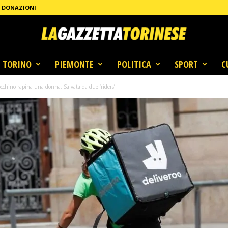
DONAZIONI
TORINO
PIEMONTE
POLITICA
SPORT
C
occhino rapina una donna. Salvata da due ‘riders’