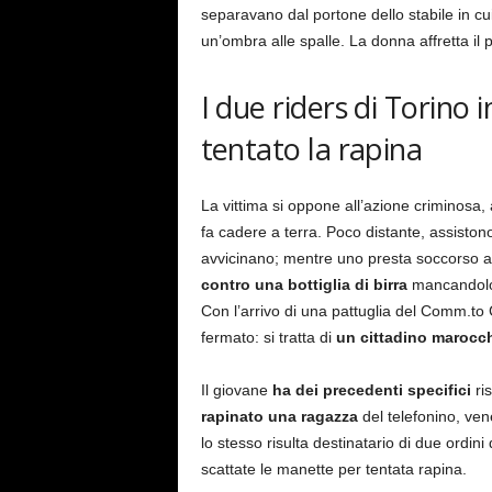
separavano dal portone dello stabile in cu
un’ombra alle spalle. La donna affretta il p
I due riders di Torino
tentato la rapina
La vittima si oppone all’azione criminosa, 
fa cadere a terra. Poco distante, assisto
avvicinano; mentre uno presta soccorso all
contro una bottiglia di birra
mancandol
Con l’arrivo di una pattuglia del Comm.to C
fermato: si tratta di
un cittadino marocch
Il giovane
ha dei precedenti specifici
ris
rapinato una ragazza
del telefonino, vene
lo stesso risulta destinatario di due ordini 
scattate le manette per tentata rapina.