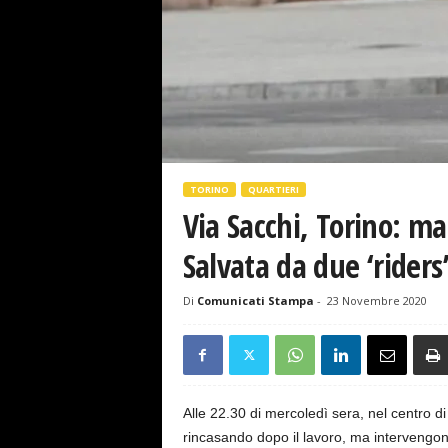
s
e
TORINO
QUARTIERI
Via Sacchi, Torino: m
Salvata da due ‘riders
Di
Comunicati Stampa
-
23 Novembre 2020
Alle 22.30 di mercoledì sera, nel centro 
rincasando dopo il lavoro, ma intervengon