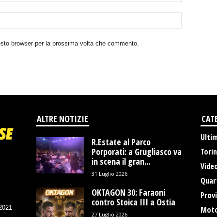
uesto browser per la prossima volta che commento.
ALTRE NOTIZIE
CAT
Ulti
R.Estate al Parco
Porporati: a Grugliasco va
Tori
in scena il gran...
Vide
31 Luglio 2026
Quart
OKTAGON 30: Faraoni
Provi
contro Stoica III a Ostia
/2021
Moto
27 Luglio 2026