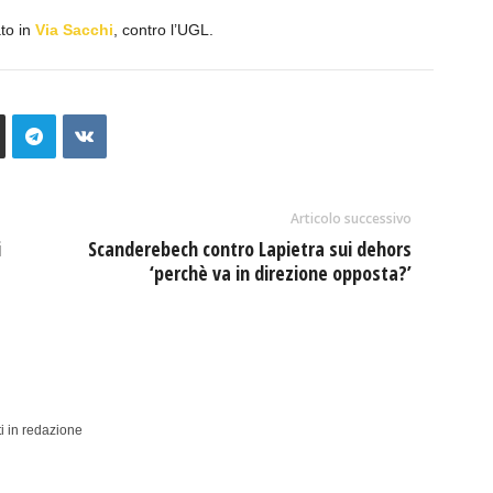
to in
Via Sacchi
, contro l’UGL.
Articolo successivo
i
Scanderebech contro Lapietra sui dehors
‘perchè va in direzione opposta?’
i in redazione