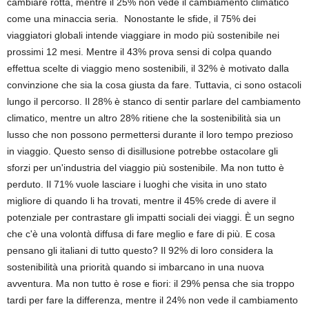
cambiare rotta, mentre il 25% non vede il cambiamento climatico
come una minaccia seria. Nonostante le sfide, il 75% dei
viaggiatori globali intende viaggiare in modo più sostenibile nei
prossimi 12 mesi. Mentre il 43% prova sensi di colpa quando
effettua scelte di viaggio meno sostenibili, il 32% è motivato dalla
convinzione che sia la cosa giusta da fare. Tuttavia, ci sono ostacoli
lungo il percorso. Il 28% è stanco di sentir parlare del cambiamento
climatico, mentre un altro 28% ritiene che la sostenibilità sia un
lusso che non possono permettersi durante il loro tempo prezioso
in viaggio. Questo senso di disillusione potrebbe ostacolare gli
sforzi per un'industria del viaggio più sostenibile. Ma non tutto è
perduto. Il 71% vuole lasciare i luoghi che visita in uno stato
migliore di quando li ha trovati, mentre il 45% crede di avere il
potenziale per contrastare gli impatti sociali dei viaggi. È un segno
che c'è una volontà diffusa di fare meglio e fare di più. E cosa
pensano gli italiani di tutto questo? Il 92% di loro considera la
sostenibilità una priorità quando si imbarcano in una nuova
avventura. Ma non tutto è rose e fiori: il 29% pensa che sia troppo
tardi per fare la differenza, mentre il 24% non vede il cambiamento