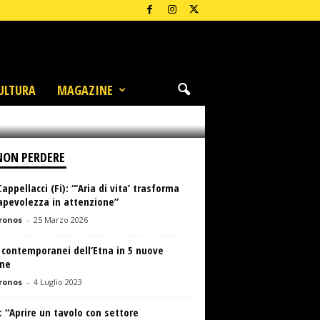
ULTURA
MAGAZINE
NON PERDERE
Cappellacci (Fi): “‘Aria di vita’ trasforma
apevolezza in attenzione”
ronos
-
25 Marzo 2026
i contemporanei dell’Etna in 5 nuove
ine
ronos
-
4 Luglio 2023
 “Aprire un tavolo con settore