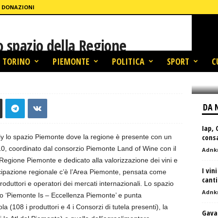
DONAZIONI
o spazio della Regione
TORINO
PIEMONTE
POLITICA
SPORT
C
lla Regione Piemonte
DA 
Iap, 
cons
aly lo spazio Piemonte dove la regione è presente con un
 10, coordinato dal consorzio Piemonte Land of Wine con il
Adnk
 Regione Piemonte e dedicato alla valorizzazione dei vini e
I vin
rtecipazione regionale c’è l’Area Piemonte, pensata come
cant
 produttori e operatori dei mercati internazionali. Lo spazio
Adnk
ivo ‘Piemonte Is – Eccellenza Piemonte’ e punta
ola (108 i produttori e 4 i Consorzi di tutela presenti), la
Gava: