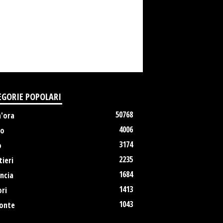
EGORIE POPOLARI
50768
m'ora
4006
no
3174
o
2235
ieri
1684
ncia
1413
ri
1043
onte