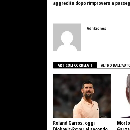
aggredita dopo rimprovero a passeg
Adnkronos
ARTICOLI CORRELATI
ALTRO DALL'AUT
Roland Garros, oggi
Morto
Djokovic-Royer al secondo
Garga