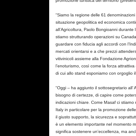
promozione turistica del territorio (presen
s
e
“Siamo la regione delle 61 denominazioni e
situazione geopolitica ed economica conti
all’Agricoltura, Paolo Bongioanni durante 
stiamo strutturando operazioni su Canada
guardare con fiducia agli accordi con l’Indi
mercati orientarsi e a che prezzi attender
vitivinicoli assieme alla Fondazione Agrion.
l’enoturismo, così come la forza attrattiv
di cui allo stand esponiamo con orgoglio i
“Oggi – ha aggiunto il sottosegretario all’ 
bisogno di certezze, di capire come poters
indicazioni chiare. Come Masaf ci stiamo 
Italy in particolare per la promozione dell
il giusto supporto, la sicurezza e soprattu
è un elemento importante nel momento molt
significa sostenere un’eccellenza, ma anc