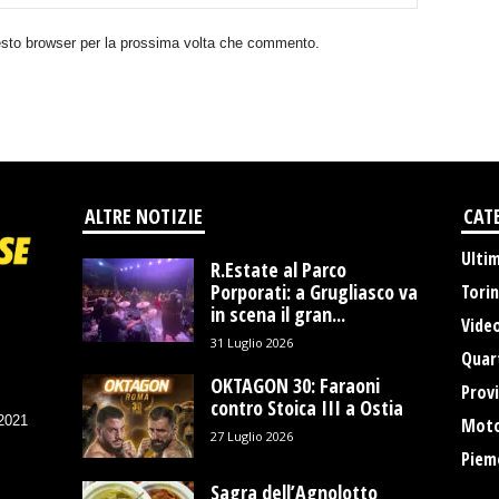
uesto browser per la prossima volta che commento.
ALTRE NOTIZIE
CAT
Ulti
R.Estate al Parco
Porporati: a Grugliasco va
Tori
in scena il gran...
Vide
31 Luglio 2026
Quart
OKTAGON 30: Faraoni
Provi
contro Stoica III a Ostia
/2021
Moto
27 Luglio 2026
Piem
Sagra dell’Agnolotto