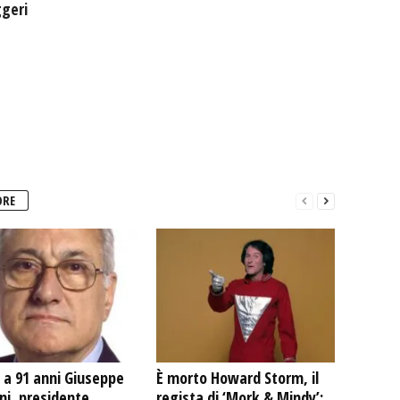
geri
ORE
 a 91 anni Giuseppe
È morto Howard Storm, il
ni, presidente
regista di ‘Mork & Mindy’: