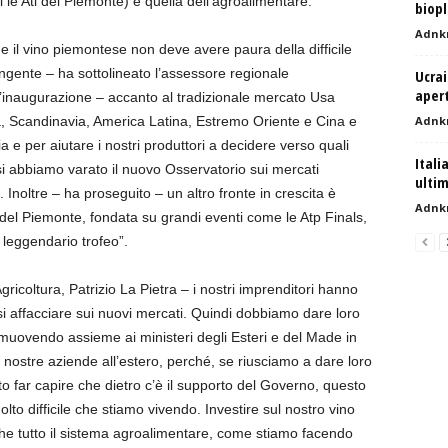
ti le Atl del Piemonte) e quella dell’agroalimentare.
biopl
Adnk
 il vino piemontese non deve avere paura della difficile
ngente – ha sottolineato l’assessore regionale
Ucrai
apert
l’inaugurazione – accanto al tradizionale mercato Usa
, Scandinavia, America Latina, Estremo Oriente e Cina e
Adnk
a e per aiutare i nostri produttori a decidere verso quali
Itali
si abbiamo varato il nuovo Osservatorio sui mercati
ultim
 Inoltre – ha proseguito – un altro fronte in crescita è
Adnk
a del Piemonte, fondata su grandi eventi come le Atp Finals,
l leggendario trofeo”.
Agricoltura, Patrizio La Pietra – i nostri imprenditori hanno
i affacciare sui nuovi mercati. Quindi dobbiamo dare loro
muovendo assieme ai ministeri degli Esteri e del Made in
e nostre aziende all’estero, perché, se riusciamo a dare loro
tto far capire che dietro c’è il supporto del Governo, questo
o difficile che stiamo vivendo. Investire sul nostro vino
he tutto il sistema agroalimentare, come stiamo facendo