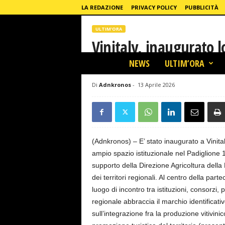
LA REDAZIONE
PRIVACY POLICY
PUBBLICITÀ
ULTIM'ORA
Vinitaly, inaugurato l
L
Piemonte
NEWS
ULTIM’ORA
a
G
Di
Adnkronos
-
13 Aprile 2026
Home
Ultim'ora
Vinitaly, inaugurato lo spazio de
a
z
z
e
t
(Adnkronos) – E’ stato inaugurato a Vinit
t
a
ampio spazio istituzionale nel Padiglione
T
supporto della Direzione Agricoltura della
o
dei territori regionali. Al centro della pa
r
luogo di incontro tra istituzioni, consorzi,
i
regionale abbraccia il marchio identificat
n
sull’integrazione fra la produzione vitivinic
e