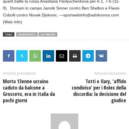
quarti batte la russa Anastasia Pavlyuchenkova per 6-1, 7-6 (11-
9). Domani in campo Jannik Sinner contro Ben Shelton e Flavio
Cobolli contro Novak Djokovic. —sportwebinfo@adnkronos.com
(Web Info)
TAGS
ADNKRONOS
ULTIMORA
Articolo precedente
Articolo successivo
Morto 13enne ucraino
Totti e Ilary, ‘affido
caduto da balcone a
condiviso’ per i Rolex della
Grosseto, era in Italia da
discordia: la decisione del
pochi giorni
giudice