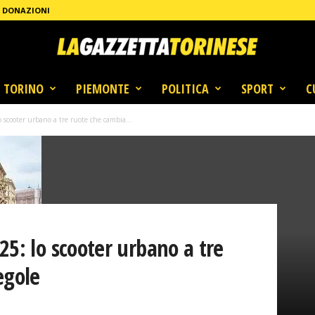
DONAZIONI
TORINO
PIEMONTE
POLITICA
SPORT
C
 scooter urbano a tre ruote che cambia...
25: lo scooter urbano a tre
egole