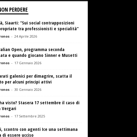
NON PERDERE
à, Siaarti: “Sui social contrapposizioni
ropriate tra professionisti e specialità”
ronos
-
24 Aprile 2026
ralian Open, programma seconda
nata e quando giocano Sinner e Musetti
ronos
-
17 Gennaio 2026
rati galenici per dimagrire, scatta il
to per alcuni principi attivi
ronos
-
30 Gennaio 2026
’ha visto? Stasera 17 settembre il caso di
 Vergari
ronos
-
17 Settembre 2025
i, scontro con agenti Ice una settimana
 di essere ucciso