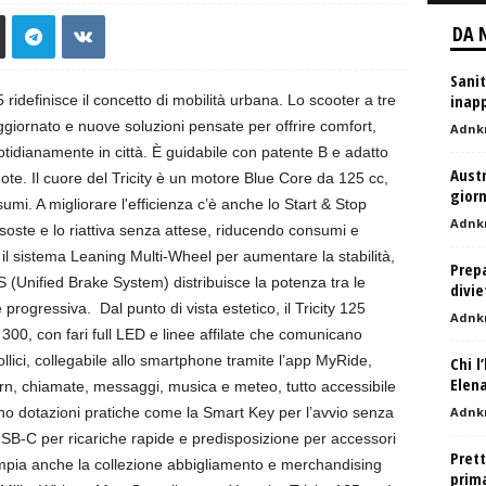
DA 
Sanit
inapp
ridefinisce il concetto di mobilità urbana. Lo scooter a tre
iornato e nuove soluzioni pensate per offrire comfort,
Adnk
otidianamente in città. È guidabile con patente B e adatto
Aust
te. Il cuore del Tricity è un motore Blue Core da 125 cc,
gior
mi. A migliorare l'efficienza c’è anche lo Start & Stop
Adnk
soste e lo riattiva senza attese, riducendo consumi e
ta il sistema Leaning Multi-Wheel per aumentare la stabilità,
Prepa
 (Unified Brake System) distribuisce la potenza tra le
divie
progressiva. Dal punto di vista estetico, il Tricity 125
Adnk
ty 300, con fari full LED e linee affilate che comunicano
lici, collegabile allo smartphone tramite l’app MyRide,
Chi l
Elena
rn, chiamate, messaggi, musica e meteo, tutto accessibile
 dotazioni pratiche come la Smart Key per l’avvio senza
Adnk
USB-C per ricariche rapide e predisposizione per accessori
Prett
 Ampia anche la collezione abbigliamento e merchandising
prima