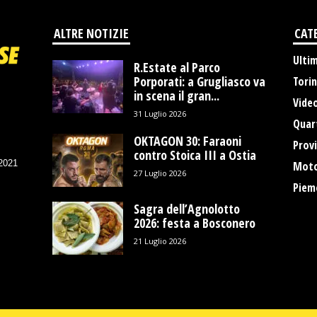
ALTRE NOTIZIE
CAT
Ulti
R.Estate al Parco
Porporati: a Grugliasco va
Tori
in scena il gran...
Vide
31 Luglio 2026
Quart
OKTAGON 30: Faraoni
Provi
contro Stoica III a Ostia
/2021
Moto
27 Luglio 2026
Piem
Sagra dell’Agnolotto
2026: festa a Bosconero
21 Luglio 2026