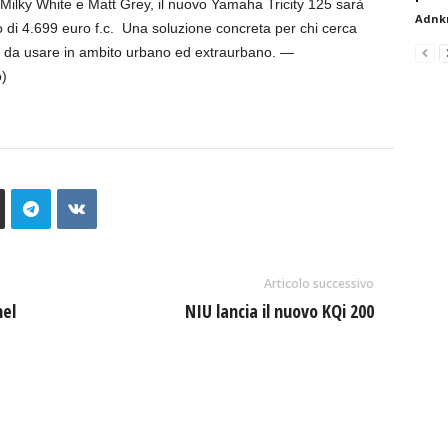
 Milky White e Matt Grey, il nuovo Yamaha Tricity 125 sarà
Adnk
 di 4.699 euro f.c. Una soluzione concreta per chi cerca
ile da usare in ambito urbano ed extraurbano. —
)
Articolo successivo
nel
NIU lancia il nuovo KQi 200