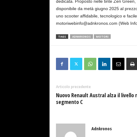
dedicata. Proposto nelle tinte Zen Green,
disponibile da metà giugno 2025 al prezzo
uno scooter affidabile, tecnologico e fac
motoriwebinfo@adnkronos.com (Web Info
TAGS
ADNKRONOS
MOTORI
Articolo precedente
Nuovo Renault Austral alza il livello 
segmento C
Adnkronos