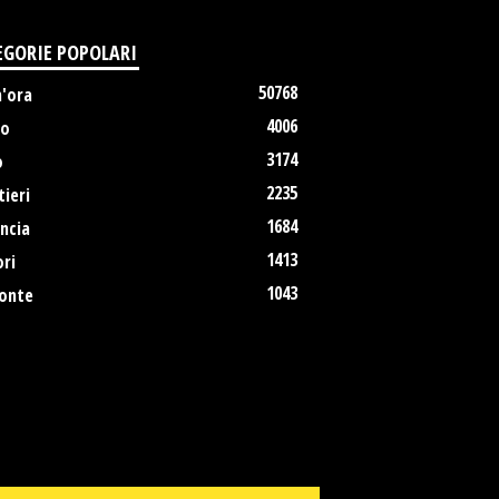
EGORIE POPOLARI
50768
m'ora
4006
no
3174
o
2235
ieri
1684
ncia
1413
ri
1043
onte