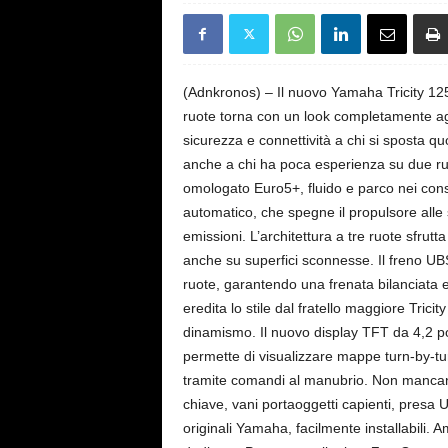
s
e
(Adnkronos) – Il nuovo Yamaha Tricity 125 
ruote torna con un look completamente agg
sicurezza e connettività a chi si sposta qu
anche a chi ha poca esperienza su due ruo
omologato Euro5+, fluido e parco nei consu
automatico, che spegne il propulsore alle 
emissioni. L’architettura a tre ruote sfrut
anche su superfici sconnesse. Il freno UBS
ruote, garantendo una frenata bilanciata e 
eredita lo stile dal fratello maggiore Trici
dinamismo. Il nuovo display TFT da 4,2 pol
permette di visualizzare mappe turn-by-tu
tramite comandi al manubrio. Non mancano
chiave, vani portaoggetti capienti, presa 
originali Yamaha, facilmente installabili.