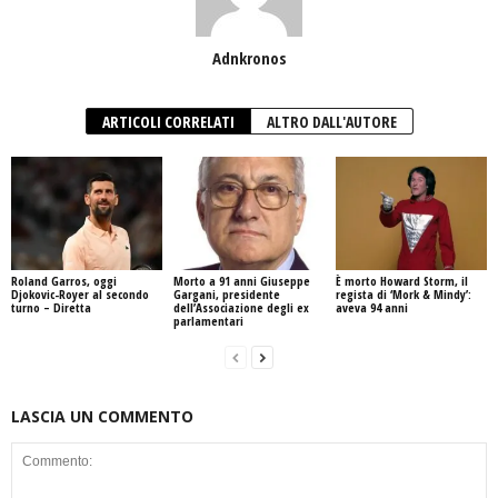
Adnkronos
ARTICOLI CORRELATI
ALTRO DALL'AUTORE
Roland Garros, oggi
Morto a 91 anni Giuseppe
È morto Howard Storm, il
Djokovic-Royer al secondo
Gargani, presidente
regista di ‘Mork & Mindy’:
turno – Diretta
dell’Associazione degli ex
aveva 94 anni
parlamentari
LASCIA UN COMMENTO