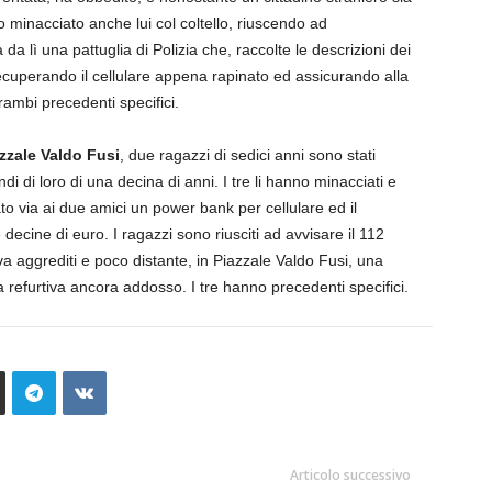
o minacciato anche lui col coltello, riuscendo ad
 da lì una pattuglia di Polizia che, raccolte le descrizioni dei
 recuperando il cellulare appena rapinato ed assicurando alla
trambi precedenti specifici.
zzale Valdo Fusi
, due ragazzi di sedici anni sono stati
ndi di loro di una decina di anni. I tre li hanno minacciati e
to via ai due amici un power bank per cellulare ed il
decine di euro. I ragazzi sono riusciti ad avvisare il 112
va aggrediti e poco distante, in Piazzale Valdo Fusi, una
la refurtiva ancora addosso. I tre hanno precedenti specifici.
Articolo successivo