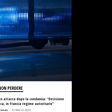
NON PERDERE
en attacca dopo la condanna: “Decisione
ica, in Francia regime autoritario”
ronos
-
31 Marzo 2025