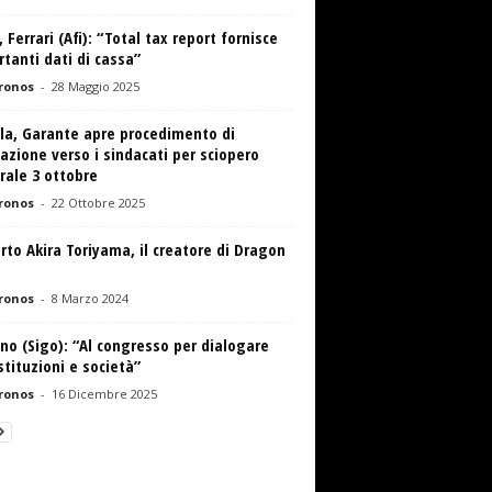
, Ferrari (Afi): “Total tax report fornisce
tanti dati di cassa”
ronos
-
28 Maggio 2025
lla, Garante apre procedimento di
azione verso i sindacati per sciopero
rale 3 ottobre
ronos
-
22 Ottobre 2025
rto Akira Toriyama, il creatore di Dragon
ronos
-
8 Marzo 2024
no (Sigo): “Al congresso per dialogare
stituzioni e società”
ronos
-
16 Dicembre 2025