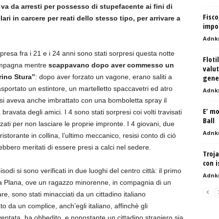
 va da arresti per possesso di stupefacente ai fini di
Fisco
i in carcere per reati dello stesso tipo, per arrivare a
impor
Adnk
ompresa fra i 21 e i 24 anni sono stati sorpresi questa notte
Floti
ampagna mentre
scappavano dopo aver commesso un
valut
rino Stura”
: dopo aver forzato un vagone, erano saliti a
gene
portato un estintore, un martelletto spaccavetri ed atro
Adnk
essi aveva anche imbrattato con una bomboletta spray il
E’ mo
avata degli amici. I 4 sono stati sorpresi coi volti travisati
Ball
zati per non lasciare le proprie impronte. I 4 giovani, due
Adnk
istorante in collina, l’ultimo meccanico, resisi conto di ciò
bbero meritati di essere presi a calci nel sedere.
Troja
con i
sodi si sono verificati in due luoghi del centro città: il primo
Adnk
via Plana, ove un ragazzo minorenne, in compagnia di un
re, sono stati minacciati da un cittadino italiano
o da un complice, anch’egli italiano, affinchè gli
ventata, ha obbedito, e nonostante un cittadino straniero sia