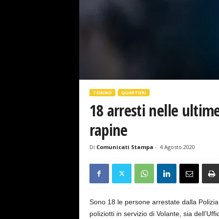
s
e
TORINO
QUARTIERI
18 arresti nelle ultime
rapine
Di
Comunicati Stampa
-
4 Agosto 2020
Sono 18 le persone arrestate dalla Polizia 
poliziotti in servizio di Volante, sia dell’