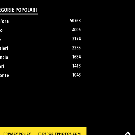
EGORIE POPOLARI
50768
m'ora
4006
no
3174
o
2235
ieri
1684
ncia
1413
ri
1043
onte
PRIVACY POLICY
IT.DEPOSITPHOTOS.COM