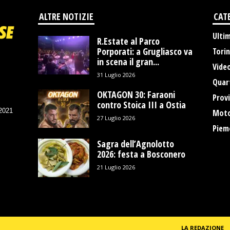
ALTRE NOTIZIE
CAT
Ulti
R.Estate al Parco
Porporati: a Grugliasco va
Tori
in scena il gran...
Vide
31 Luglio 2026
Quart
OKTAGON 30: Faraoni
Provi
contro Stoica III a Ostia
/2021
Moto
27 Luglio 2026
Piem
Sagra dell’Agnolotto
2026: festa a Bosconero
21 Luglio 2026
LA REDAZIONE