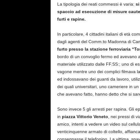
La tipologia dei reati commessi è varia:
si
spaccio ad esecuzione di misure cautelar
furti e rapine.
In particolare, 4 cittadini italiani di età c
dagli agenti del Comm.to Madonna di C
furto presso la stazione ferroviaria “To
bordo di un convoglio fermo ed avevano as
materiale utilizzato dalle FF.SS:; uno di 
vagone mentre uno dei complici filmava la br
ed indossavano dei guanti da lavoro, utiliz
dei quali universitari, uno cameriere in un r
che avevano fatto, hanno detto che si sare
Sono invece 5 gli arresti per rapina. Gli epi
in
piazza Vittorio Veneto
, nei pressi di 
amico, intenti a vedere un video sul cellula
venticinquenne armato di coltello, affiancat
consegnasse il telefonino. La vittima, spa