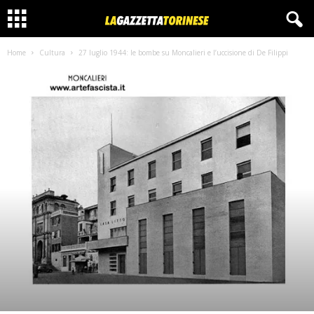
Home
Cultura
27 luglio 1944: le bombe su Moncalieri e l’uccisione di De Filippi