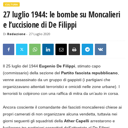
CULTURA
27 luglio 1944: le bombe su Moncalieri
e l’uccisione di De Filippi
Di
Redazione
-
27 Luglio 2020
Il 25 luglio del 1944
Eugenio De Filippi
, stimato capo
(commissario) della sezione del
Partito fascista repubblicano
,
venne assassinato da un gruppo di gappisti (i partigiani che
organizzavano attentati terroristici e omicidi nelle zone urbane). I
terroristi lo colpirono con una raffica di mitra da un’auto in corsa.
Ancora cosciente il comandante dei fascisti moncalieresi chiese ai
propri camerati di non organizzare alcuna vendetta, tuttavia nei
giorni seguenti gli squadristi della
Ather Capelli
arrestarono e
fucilarono tre partigiani sospettati dell’attentato al De Filippi.