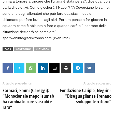
prima a tornare a vincere che l'ultima è stata persa", dice quando si
parla di obiettivi. Come giocherà il Napoli? "A Coverciano lo sanno,
sono uno degli allenatori che può fare qualsiasi modulo, mi
chiamano per fare lezioni agli altri. Per ora penso a far giocare la
squadra come è abituata a fare e quando sarò più padrone della
situazione deciderò se cambiare". —
sportwebinfo@adnkronos.com (Web Info)
TAGS
ADNKRONOS
ULTIMORA
Articolo precedente
Articolo successivo
Farmaci, Emmi (Careggi):
Fondazione Cariplo, Negrini:
“Monoclonale mepolizumab
“Diseguaglianze frenano
ha cambiato cure vasculite
sviluppo territorio”
rara”