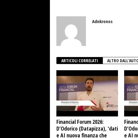
Adnkronos
ARTICOLI CORRELATI
ALTRO DALL'AUT
Financial Forum 2026:
Financ
D’Odorico (Datapizza), ‘dati
D’Odor
e AI nuova finanza che
e AI n