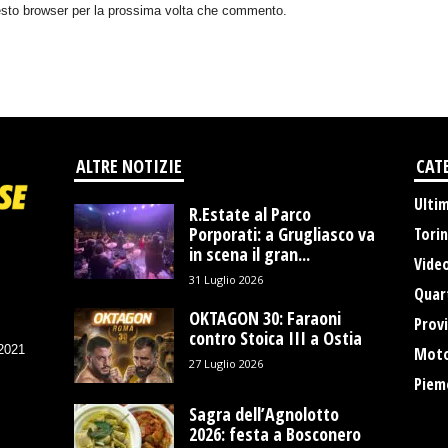
uesto browser per la prossima volta che commento.
ALTRE NOTIZIE
CAT
Ulti
R.Estate al Parco
Porporati: a Grugliasco va
Tori
in scena il gran...
Vide
31 Luglio 2026
Quart
OKTAGON 30: Faraoni
Provi
contro Stoica III a Ostia
/2021
Moto
27 Luglio 2026
Piem
Sagra dell’Agnolotto
2026: festa a Bosconero