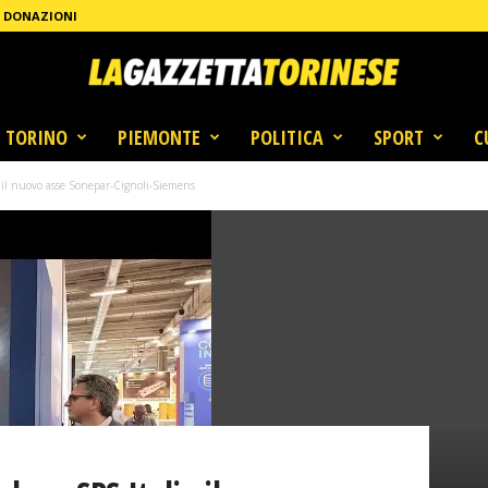
DONAZIONI
TORINO
PIEMONTE
POLITICA
SPORT
C
 il nuovo asse Sonepar-Cignoli-Siemens