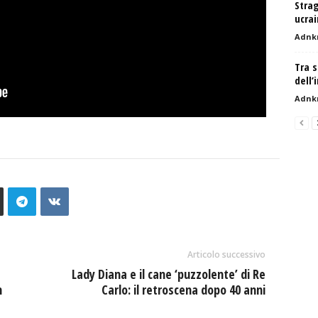
Strag
ucrai
Adnk
Tra s
dell’
Adnk
Articolo successivo
Lady Diana e il cane ‘puzzolente’ di Re
n
Carlo: il retroscena dopo 40 anni