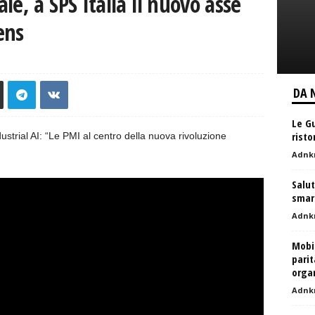
e, a SPS Italia il nuovo asse
ens
DA 
Le G
risto
ustrial AI: “Le PMI al centro della nuova rivoluzione
Adnk
Salut
smar
Adnk
Mobil
parit
organ
Adnk