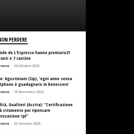
NON PERDERE
uide de L’Espresso hanno premiato21
ranti e 7 cantine
ronos
-
24 Ottobre 2025
e: Agostiniani (Sip), ‘ogni anno senza
tphone è guadagnato in benessere’
ronos
-
19 Novembre 2025
ità, Gualtieri (Asstra): “Certificazione
à strumento per ripensare
izzazione tpl”
ronos
-
20 Gennaio 2026