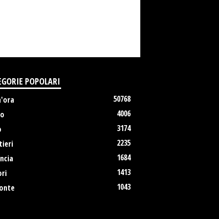
EGORIE POPOLARI
50768
m'ora
4006
no
3174
o
2235
ieri
1684
ncia
1413
ri
1043
onte