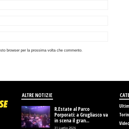
uesto browser per la prossima volta che commento.
ALTRE NOTIZIE
CAT
Ulti
R.Estate al Parco
Porporati: a Grugliasco va
Tori
in scena il gran...
Vide
31 Luglio 2026