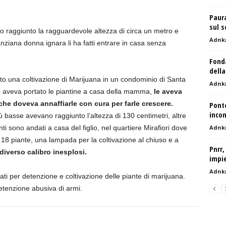
Paur
sul s
 raggiunto la ragguardevole altezza di circa un metro e
Adnk
anziana donna ignara li ha fatti entrare in casa senza
Fonda
della
rto una coltivazione di Marijuana in un condominio di Santa
Adnk
do aveva portato le piantine a casa della mamma,
le aveva
che doveva annaffiarle con cura per farle crescere.
Pont
incon
ù basse avevano raggiunto l’altezza di 130 centimetri, altre
sono andati a casa del figlio, nel quartiere Mirafiori dove
Adnk
 18 piante, una lampada per la coltivazione al chiuso e a
Pnrr,
 diverso calibro inesplosi.
impie
Adnk
stati per detenzione e coltivazione delle piante di marijuana.
etenzione abusiva di armi.