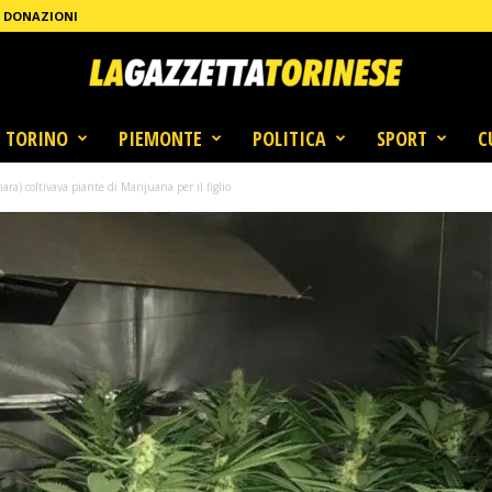
DONAZIONI
TORINO
PIEMONTE
POLITICA
SPORT
C
ra) coltivava piante di Marijuana per il figlio