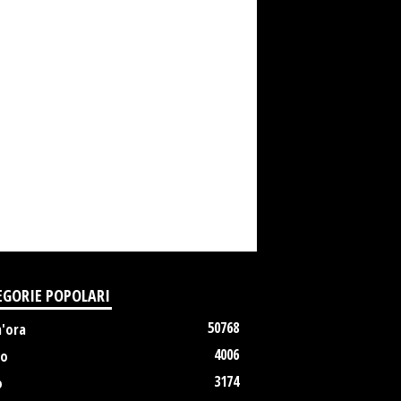
EGORIE POPOLARI
50768
m'ora
4006
no
3174
o