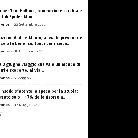
a per Tom Holland, commozione cerebrale
et di Spider-Man
ronos
-
22 Settembre 2025
zione Vialli e Mauro, al via le prevendite
 serata benefica: fondi per ricerca...
ronos
-
18 Dicembre 2025
e 2 giugno viaggio che vale un mondo di
tri e scoperte, al via...
ronos
-
7 Maggio 2026
 insoddisfacente la spesa per la scuola:
gato solo il 17% delle risorse a...
ronos
-
15 Maggio 2024