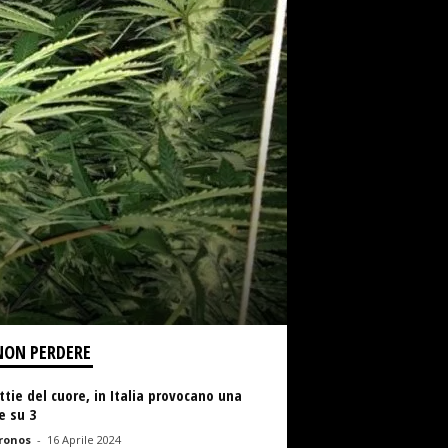
NON PERDERE
tie del cuore, in Italia provocano una
e su 3
ronos
-
16 Aprile 2024