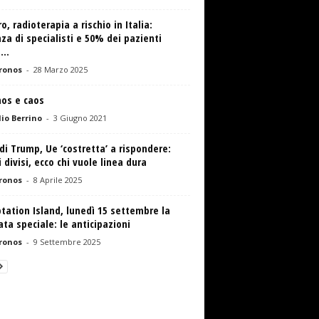
o, radioterapia a rischio in Italia:
za di specialisti e 50% dei pazienti
...
ronos
-
28 Marzo 2025
os e caos
io Berrino
-
3 Giugno 2021
di Trump, Ue ‘costretta’ a rispondere:
 divisi, ecco chi vuole linea dura
ronos
-
8 Aprile 2025
ation Island, lunedì 15 settembre la
ta speciale: le anticipazioni
ronos
-
9 Settembre 2025