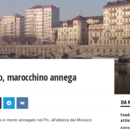
o, marocchino annega
DA 
Fonda
attiv
 è morto annegato nel Po, all’altezza dei Murazzi.
Adnk