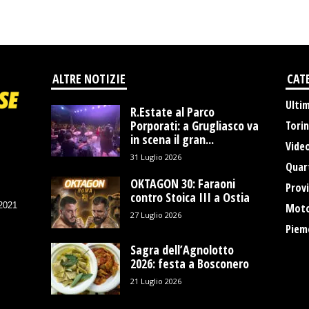
ALTRE NOTIZIE
CAT
Ulti
R.Estate al Parco
Porporati: a Grugliasco va
Tori
in scena il gran...
Vide
31 Luglio 2026
Quart
OKTAGON 30: Faraoni
Provi
contro Stoica III a Ostia
/2021
Moto
27 Luglio 2026
Piem
Sagra dell’Agnolotto
2026: festa a Bosconero
21 Luglio 2026