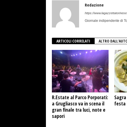
Redazione
https://www.lagazzettatorinese.
Giornale indipendente di To
ARTICOLI CORRELATI
ALTRO DALL'AUT
R.Estate al Parco Porporati:
Sagra 
a Grugliasco va in scena il
festa
gran finale tra luci, note e
sapori