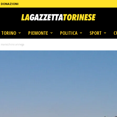
DONAZIONI
TORINO
PIEMONTE
POLITICA
SPORT
C
, marocchino annega