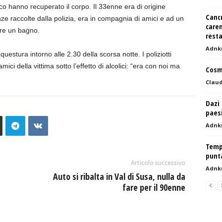
oco hanno recuperato il corpo. Il 33enne era di origine
Cancr
 raccolte dalla polizia, era in compagnia di amici e ad un
caren
are un bagno.
resta
Adnk
uestura intorno alle 2.30 della scorsa notte. I poliziotti
ici della vittima sotto l’effetto di alcolici: “era con noi ma
Cosm
Claud
Dazi 
paesi
Adnk
Tempt
punta
Articolo successivo
Adnk
Auto si ribalta in Val di Susa, nulla da
fare per il 90enne