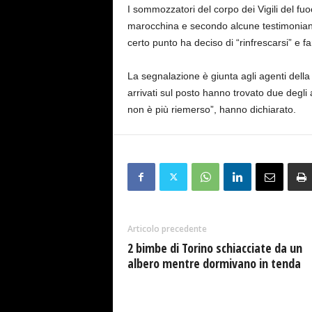
I sommozzatori del corpo dei Vigili del fu
marocchina e secondo alcune testimonianze
certo punto ha deciso di “rinfrescarsi” e f
La segnalazione è giunta agli agenti della q
arrivati sul posto hanno trovato due degli am
non è più riemerso”, hanno dichiarato.
Articolo precedente
2 bimbe di Torino schiacciate da un
albero mentre dormivano in tenda