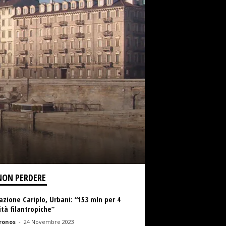
NON PERDERE
zione Cariplo, Urbani: “153 mln per 4
ità filantropiche”
ronos
-
24 Novembre 2023