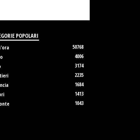
EGORIE POPOLARI
50768
m'ora
4006
no
3174
o
2235
ieri
1684
ncia
1413
ri
1043
onte