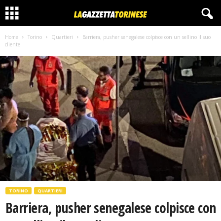
Home
Torino
Quartieri
Barriera, pusher senegalese colpisce con un sellino il suo
cliente
TORINO
QUARTIERI
Barriera, pusher senegalese colpisce con