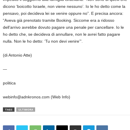
dicono ‘boicotto Israele, non viene nessuno’. Io le ho detto come la
pensavo, poi decideva lei se venire oppure no”. E precisa ancora:
“Aveva già prenotato tramite Booking. Siccome era a ridosso
dell’arrivo avrebbe dovuto pagare una penale per cancellare. Io le
ho detto che, se decideva di annullare, non le avrei fatto pagare
nulla. Non le ho detto: ‘Tu non devi venire’”.
(di Antonio Atte)
—
politica
webinfo@adnkronos.com (Web Info)
TAGS
ULTIMORA