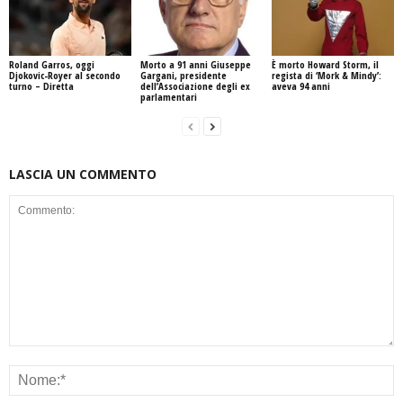
Roland Garros, oggi
Morto a 91 anni Giuseppe
È morto Howard Storm, il
Djokovic-Royer al secondo
Gargani, presidente
regista di ‘Mork & Mindy’:
turno – Diretta
dell’Associazione degli ex
aveva 94 anni
parlamentari
LASCIA UN COMMENTO