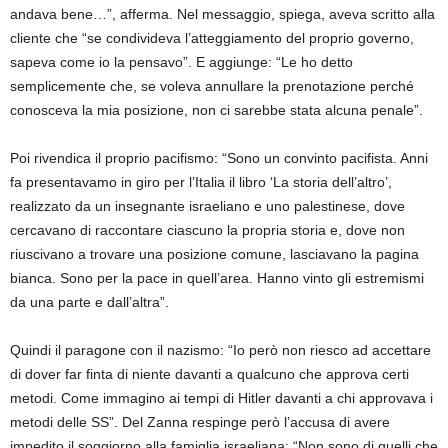
andava bene…”, afferma. Nel messaggio, spiega, aveva scritto alla
cliente che “se condivideva l’atteggiamento del proprio governo,
sapeva come io la pensavo”. E aggiunge: “Le ho detto
semplicemente che, se voleva annullare la prenotazione perché
conosceva la mia posizione, non ci sarebbe stata alcuna penale”.
Poi rivendica il proprio pacifismo: “Sono un convinto pacifista. Anni
fa presentavamo in giro per l’Italia il libro ‘La storia dell’altro’,
realizzato da un insegnante israeliano e uno palestinese, dove
cercavano di raccontare ciascuno la propria storia e, dove non
riuscivano a trovare una posizione comune, lasciavano la pagina
bianca. Sono per la pace in quell’area. Hanno vinto gli estremismi
da una parte e dall’altra”.
Quindi il paragone con il nazismo: “Io però non riesco ad accettare
di dover far finta di niente davanti a qualcuno che approva certi
metodi. Come immagino ai tempi di Hitler davanti a chi approvava i
metodi delle SS”. Del Zanna respinge però l’accusa di avere
impedito il soggiorno alla famiglia israeliana: “Non sono di quelli che