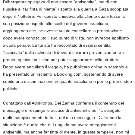
l’albergatore spiegava di non essere “antisemita”, ma di non
riuscire a “far finta di niente” rispetto alla guerra a Gaza scoppiata
dopo il 7 ottobre. Per questo chiedeva alla cliente quale fosse la
sua posizione rispetto alle scelte del governo israeliano,
aggiungendo che, se avesse voluto cancellare la prenotazione
dopo avere conosciuto il suo punto di vista, non avrebbe applicato
alcuna penale. La turista ha raccontato di essersi sentita
“scioccata” dalla richiesta di dover dichiarare preventivamente le
proprie opinioni politiche per poter soggiornare nella struttura.
Dopo avere annullato il viaggio, ha pubblicato online lo scambio e
ha presentato un reclamo a Booking.com, sostenendo di avere
subito una discriminazione in quanto israeliana o per le proprie idee
politiche.
Contattato dall’Adnkronos, Del Zanna conferma il contenuto del
messaggio e respinge le accuse di antisemitismo. “È spiegato
molto semplicemente tutto lì, nel mio messaggio. D’altronde la
situazione è quella che è. Lungi da me avere atteggiamenti
antisemiti, ma anche far finta di niente, in questa temperie, non mi