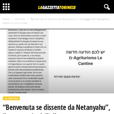
Home
Ultim'ora
“Benvenuta se dissente da Netanyahu”, il messaggio dell’albergatore
toscano a una turista...
ULTIM'ORA
“Benvenuta se dissente da Netanyahu”,