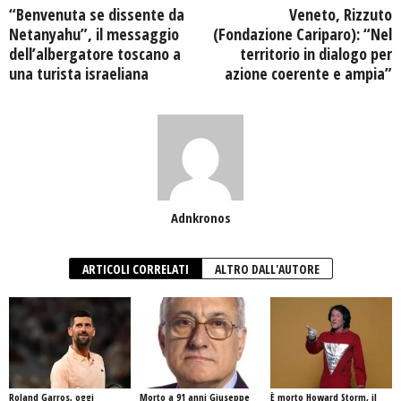
“Benvenuta se dissente da
Veneto, Rizzuto
Netanyahu”, il messaggio
(Fondazione Cariparo): “Nel
dell’albergatore toscano a
territorio in dialogo per
una turista israeliana
azione coerente e ampia”
Adnkronos
ARTICOLI CORRELATI
ALTRO DALL'AUTORE
Roland Garros, oggi
Morto a 91 anni Giuseppe
È morto Howard Storm, il