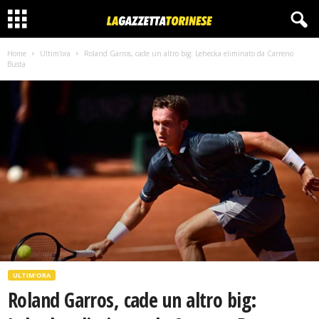
Home
Ultim'ora
Roland Garros, cade un altro big: Lehecka eliminato da Carreno
Busta
ULTIM'ORA
Roland Garros, cade un altro big: