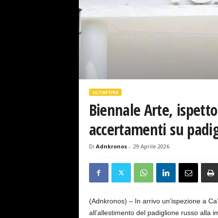
s
e
ULTIM'ORA
Biennale Arte, ispetto
accertamenti su padig
Di
Adnkronos
-
29 Aprile 2026
(Adnkronos) – In arrivo un’ispezione a Ca’
all’allestimento del padiglione russo alla 