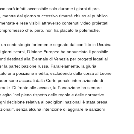
o sarà infatti accessibile solo durante i giorni di pre-
, mentre dal giorno successivo rimarrà chiuso al pubblico.
te e rese visibili attraverso contenuti video proiettati
di compromesso che, però, non ha placato le polemiche.
in un contesto già fortemente segnato dal conflitto in Ucraina
 giorni scorsi, l’Unione Europea ha annunciato il possibile
menti destinati alla Biennale di Venezia per progetti legati al
 la partecipazione russa. Parallelamente, la giuria
tato una posizione inedita, escludendo dalla corsa al Leone
eader sono accusati dalla Corte penale internazionale di
Israele. Di fronte alle accuse, la Fondazione ha sempre
r agito “nel pieno rispetto delle regole e delle normative
gni decisione relativa ai padiglioni nazionali è stata presa
uzionali”, senza alcuna intenzione di aggirare le sanzioni