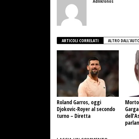
Adnkronos
ARTICOLI CORRELATI
ALTRO DALL'AUT
Roland Garros, oggi
Morto
Djokovic-Royer al secondo
Garga
turno – Diretta
dell’A
parla