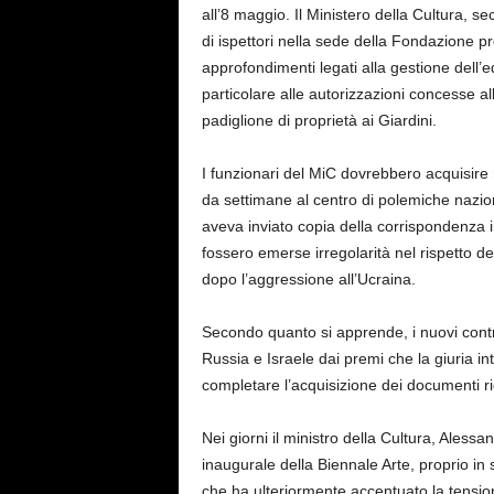
all’8 maggio. Il Ministero della Cultura, s
di ispettori nella sede della Fondazione p
approfondimenti legati alla gestione dell’e
particolare alle autorizzazioni concesse a
padiglione di proprietà ai Giardini.
I funzionari del MiC dovrebbero acquisire n
da settimane al centro di polemiche nazion
aveva inviato copia della corrispondenza i
fossero emerse irregolarità nel rispetto d
dopo l’aggressione all’Ucraina.
Secondo quanto si apprende, i nuovi contro
Russia e Israele dai premi che la giuria in
completare l’acquisizione dei documenti r
Nei giorni il ministro della Cultura, Aless
inaugurale della Biennale Arte, proprio in
che ha ulteriormente accentuato la tensione