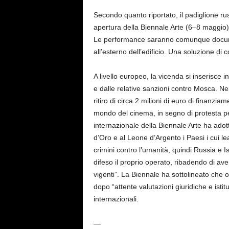
Secondo quanto riportato, il padiglione russ
apertura della Biennale Arte (6–8 maggio)
Le performance saranno comunque documenta
all’esterno dell’edificio. Una soluzione 
A livello europeo, la vicenda si inserisce 
e dalle relative sanzioni contro Mosca. Nei
ritiro di circa 2 milioni di euro di finanzia
mondo del cinema, in segno di protesta per
internazionale della Biennale Arte ha adot
d’Oro e al Leone d’Argento i Paesi i cui l
crimini contro l’umanità, quindi Russia e 
difeso il proprio operato, ribadendo di ave
vigenti”. La Biennale ha sottolineato che o
dopo “attente valutazioni giuridiche e istit
internazionali.
—