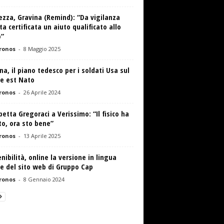
ezza, Gravina (Remind): “Da vigilanza
ta certificata un aiuto qualificato allo
o”
ronos
-
8 Maggio 2025
na, il piano tedesco per i soldati Usa sul
te est Nato
ronos
-
26 Aprile 2024
betta Gregoraci a Verissimo: “Il fisico ha
o, ora sto bene”
ronos
-
13 Aprile 2025
nibilità, online la versione in lingua
e del sito web di Gruppo Cap
ronos
-
8 Gennaio 2024