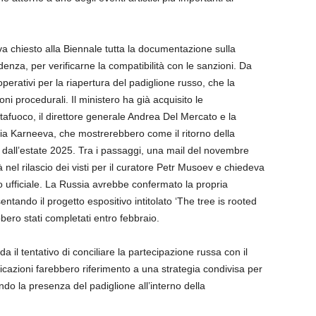
va chiesto alla Biennale tutta la documentazione sulla
enza, per verificarne la compatibilità con le sanzioni. Da
i operativi per la riapertura del padiglione russo, che la
ni procedurali. Il ministero ha già acquisito le
ttafuoco, il direttore generale Andrea Del Mercato e la
ia Karneeva, che mostrerebbero come il ritorno della
re dall’estate 2025. Tra i passaggi, una mail del novembre
 nel rilascio dei visti per il curatore Petr Musoev e chiedeva
to ufficiale. La Russia avrebbe confermato la propria
sentando il progetto espositivo intitolato ‘The tree is rooted
ebbero stati completati entro febbraio.
da il tentativo di conciliare la partecipazione russa con il
cazioni farebbero riferimento a una strategia condivisa per
ndo la presenza del padiglione all’interno della