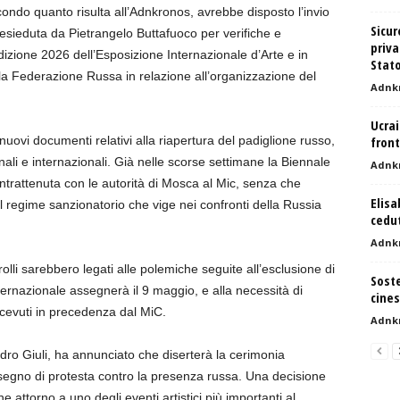
econdo quanto risulta all’Adnkronos, avrebbe disposto l’invio
Sicur
resieduta da Pietrangelo Buttafuoco per verifiche e
priva
dizione 2026 dell’Esposizione Internazionale d’Arte e in
Stat
lla Federazione Russa in relazione all’organizzazione del
Adnk
Ucrai
uovi documenti relativi alla riapertura del padiglione russo,
fron
ali e internazionali. Già nelle scorse settimane la Biennale
Adnk
ntrattenuta con le autorità di Mosca al Mic, senza che
Elisa
el regime sanzionatorio che vige nei confronti della Russia
cedut
Adnk
lli sarebbero legati alle polemiche seguite all’esclusione di
Soste
ternazionale assegnerà il 9 maggio, e alla necessità di
cines
icevuti in precedenza dal MiC.
Adnk
andro Giuli, ha annunciato che diserterà la cerimonia
 segno di protesta contro la presenza russa. Una decisione
 attorno a uno degli eventi artistici più importanti al