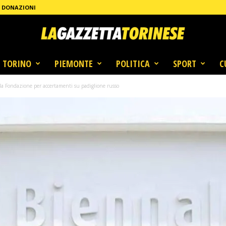
DONAZIONI
TORINO
PIEMONTE
POLITICA
SPORT
C
lla Fondazione per accertamenti su padiglione russo