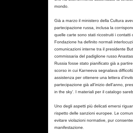
mondo.
Già a marzo il ministero della Cultura ave
partecipazione russa, inclusa la corrispond
quelle carte sono stati ricostruiti i contatt
Fondazione ha definito normali interlocuzio
comunicazioni interne tra il presidente Bu
commissaria del padiglione russo Anastas
Russia fosse stato pianificato già a parti
scorso in cui Karneeva segnalava difficoltà
assistenza per ottenere una lettera d’invi
partecipazione già all’inizio dell’anno, pre
in the sky’. I materiali per il catalogo sar
Uno degli aspetti più delicati emersi riguar
rispetto delle sanzioni europee. Le comuni
evitare violazioni normative, pur consente
manifestazione.