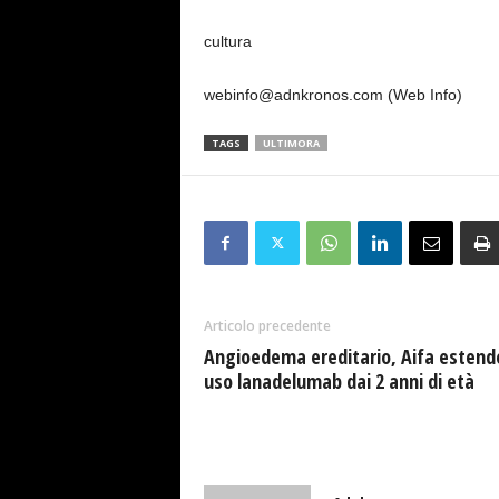
cultura
webinfo@adnkronos.com (Web Info)
TAGS
ULTIMORA
Articolo precedente
Angioedema ereditario, Aifa estend
uso lanadelumab dai 2 anni di età