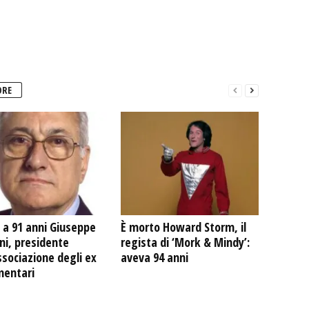
ORE
 a 91 anni Giuseppe
È morto Howard Storm, il
ni, presidente
regista di ‘Mork & Mindy’:
ssociazione degli ex
aveva 94 anni
mentari