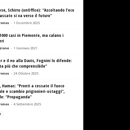
se, Schirru (onOffice): “Ascoltando l’eco
assato si va verso il futuro”
ronos
-
1 Dicembre 2025
 1000 casi in Piemonte, ma calano i
eri
zione
-
1 Gennaio 2021
r e il no alla Davis, Fognini lo difende:
ta più che comprensibile”
ronos
-
24 Ottobre 2025
 Hamas: “Pronti a cessate il fuoco
le e scambio prigionieri-ostaggi”,
ele: “Propaganda”
ronos
-
4 Settembre 2025