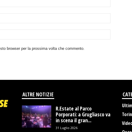
uesto browser per la prossima volta che commento.
ALTRE NOTIZIE
CAT
Ulti
R.Estate al Parco
Porporati: a Grugliasco va
Tori
in scena il gran...
Vide
31 Luglio 2026