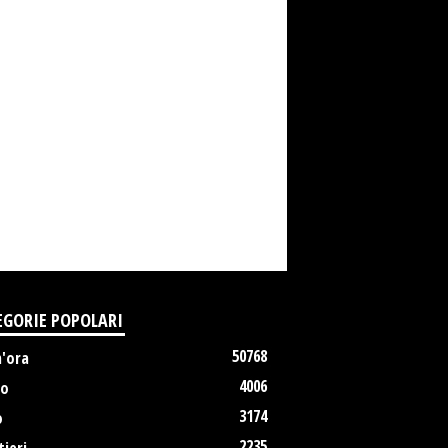
EGORIE POPOLARI
50768
m'ora
4006
no
3174
o
2235