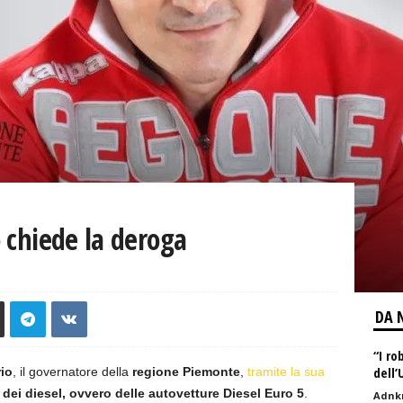
o chiede la deroga
DA 
“I ro
dell’
rio
, il governatore della
regione Piemonte
,
tramite la sua
dei diesel, ovvero delle autovetture Diesel Euro 5
.
Adnk