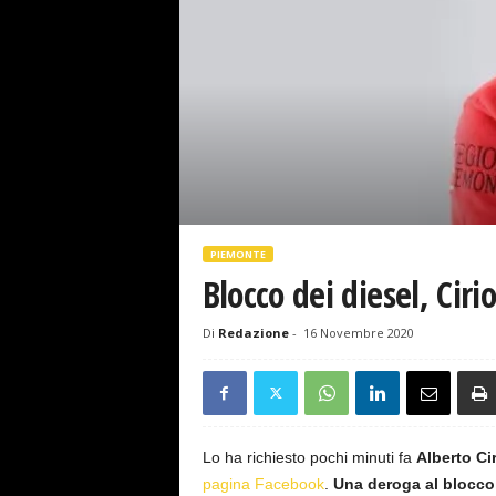
s
e
PIEMONTE
Blocco dei diesel, Ciri
Di
Redazione
-
16 Novembre 2020
Lo ha richiesto pochi minuti fa
Alberto Ci
pagina Facebook
.
Una deroga al blocco 