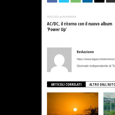
Articolo precedente
AC/DC, il ritorno con il nuovo album
‘Power Up’
Redazione
https://www.lagazzettatorinese.
Giornale indipendente di To
ARTICOLI CORRELATI
ALTRO DALL'AUT