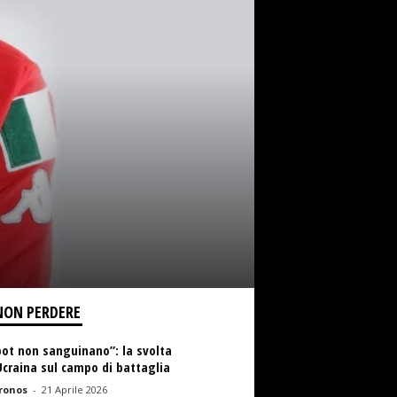
NON PERDERE
bot non sanguinano”: la svolta
Ucraina sul campo di battaglia
ronos
-
21 Aprile 2026