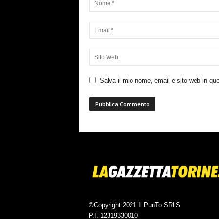
Salva il mio nome, email e sito web in q
©Copyright 2021 Il PunTo SRLS
P.I. 12319330010