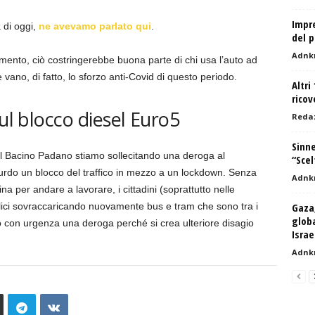
Impre
di oggi,
ne avevamo parlato qui
.
del p
Adnk
mento, ciò costringerebbe buona parte di chi usa l’auto ad
vano, di fatto, lo sforzo anti-Covid di questo periodo.
Altri
ricov
sul blocco diesel Euro5
Reda
Sinne
el Bacino Padano stiamo sollecitando una deroga al
“Scel
urdo un blocco del traffico in mezzo a un lockdown. Senza
Adnk
 per andare a lavorare, i cittadini (soprattutto nelle
lici sovraccaricando nuovamente bus e tram che sono tra i
Gaza,
globa
mo con urgenza una deroga perché si crea ulteriore disagio
Isra
Adnk