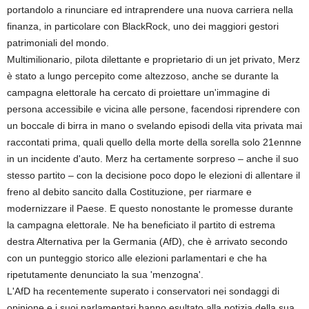
portandolo a rinunciare ed intraprendere una nuova carriera nella
finanza, in particolare con BlackRock, uno dei maggiori gestori
patrimoniali del mondo.
Multimilionario, pilota dilettante e proprietario di un jet privato, Merz
è stato a lungo percepito come altezzoso, anche se durante la
campagna elettorale ha cercato di proiettare un'immagine di
persona accessibile e vicina alle persone, facendosi riprendere con
un boccale di birra in mano o svelando episodi della vita privata mai
raccontati prima, quali quello della morte della sorella solo 21ennne
in un incidente d'auto. Merz ha certamente sorpreso – anche il suo
stesso partito – con la decisione poco dopo le elezioni di allentare il
freno al debito sancito dalla Costituzione, per riarmare e
modernizzare il Paese. E questo nonostante le promesse durante
la campagna elettorale. Ne ha beneficiato il partito di estrema
destra Alternativa per la Germania (AfD), che è arrivato secondo
con un punteggio storico alle elezioni parlamentari e che ha
ripetutamente denunciato la sua 'menzogna'.
L'AfD ha recentemente superato i conservatori nei sondaggi di
opinione e i suoi parlamentari hanno esultato alla notizia della sua