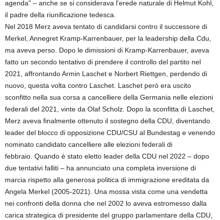
agenda" – anche se si considerava l'erede naturale di Helmut Kohl,
il padre della riunificazione tedesca.
Nel 2018 Merz aveva tentato di candidarsi contro il successore di
Merkel, Annegret Kramp-Karrenbauer, per la leadership della Cdu,
ma aveva perso. Dopo le dimissioni di Kramp-Karrenbauer, aveva
fatto un secondo tentativo di prendere il controllo del partito nel
2021, affrontando Armin Laschet e Norbert Riettgen, perdendo di
nuovo, questa volta contro Laschet. Laschet però era uscito
sconfitto nella sua corsa a cancelliere della Germania nelle elezioni
federali del 2021, vinte da Olaf Scholz. Dopo la sconfitta di Laschet,
Merz aveva finalmente ottenuto il sostegno della CDU, diventando
leader del blocco di opposizione CDU/CSU al Bundestag e venendo
nominato candidato cancelliere alle elezioni federali di
febbraio. Quando è stato eletto leader della CDU nel 2022 – dopo
due tentativi falliti – ha annunciato una completa inversione di
marcia rispetto alla generosa politica di immigrazione ereditata da
Angela Merkel (2005-2021). Una mossa vista come una vendetta
nei confronti della donna che nel 2002 lo aveva estromesso dalla
carica strategica di presidente del gruppo parlamentare della CDU,