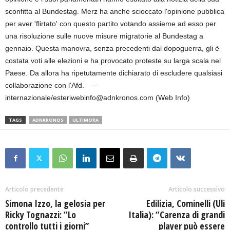
sconfitta al Bundestag. Merz ha anche scioccato l'opinione pubblica
per aver 'flirtato' con questo partito votando assieme ad esso per
una risoluzione sulle nuove misure migratorie al Bundestag a
gennaio. Questa manovra, senza precedenti dal dopoguerra, gli è
costata voti alle elezioni e ha provocato proteste su larga scala nel
Paese. Da allora ha ripetutamente dichiarato di escludere qualsiasi
collaborazione con l'Afd. —
internazionale/esteriwebinfo@adnkronos.com (Web Info)
TAGS
ADNKRONOS
ULTIMORA
Articolo precedente
Articolo successivo
Simona Izzo, la gelosia per
Edilizia, Cominelli (Uli
Ricky Tognazzi: “Lo
Italia): “Carenza di grandi
controllo tutti i giorni”
player può essere