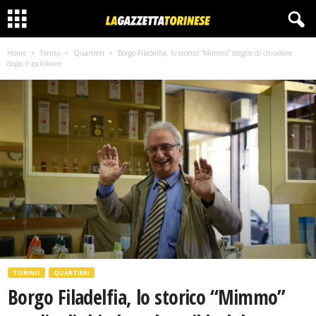
Home
Torino
Quartieri
Borgo Filadelfia, lo storico “Mimmo” sceglie di chiudere
dopo il lockdown
TORINO
QUARTIERI
Borgo Filadelfia, lo storico “Mimmo”