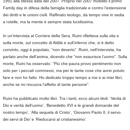
1991 alla stessa data del 2007. Proprio nel 2007 mobilitò il primo
Family day in difesa della famiglia tradizionale e contro l’estensione
dei diritti e le unioni civili. Raffinato teologo, da tempo vive in sedia
a rotelle, ma la mente è sempre stata lucidissima.
In un’intervista al Corriere della Sera, Ruini rifletteva sulla vita e
sulla morte, sul concetto di Aldilà e sull’inferno che, si è detto
convinto, oggi è popolato, “non deserto”. Ruini, nell’intervista, ha
parlato anche dell’anima, dicendo che “non esaurisce l’uomo”. Sulla
morte, Ruini ha osservato: “Più che paura provo pentimento non
solo per i peccati commessi, ma per le tante cose che avrei potuto
fare e non ho fatto. Ho dedicato troppo tempo a me e ai miei libri,
anche se mi rincuora l’affetto di tante persone”.
Ruini ha pubblicato molto libri. Tra i tanti, ecco alcuni titoli: ‘Verità di
Dio e verità dell’uomo’, ‘Benedetto XVI e le grandi domande del
nostro tempo’, ‘Alla sequela di Cristo’, ‘Giovanni Paolo II, il servo
dei servi di Dio’ e ‘Rieducarsi al cristianesimo’.