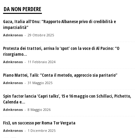
DA NON PERDERE
Gaza, Italia all’Onu: “Rapporto Albanese privo di credibilità e
imparzialità”
Adnkronos
-
29 Ottobre 2025
Protesta dei trattori, arriva lo ‘spot’ con la voce di Al Pacino: “O
risorgiamo...
Adnkronos
-
11 Febbraio 2024
Piano Mattei, Talò: “Conta il metodo, approccio sia paritario”
Adnkronos
-
31 Maggio 2025
Spin factor lancia ‘Capri talks’, 15 e 16 maggio con Schillaci, Pichetto,
Calenda e...
Adnkronos
-
8 Maggio 2026
Fis3, un successo per Roma Tor Vergata
Adnkronos
-
1 Dicembre 2025