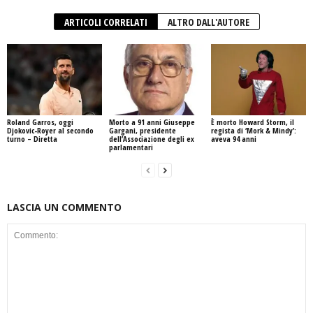
ARTICOLI CORRELATI
ALTRO DALL'AUTORE
Roland Garros, oggi
Morto a 91 anni Giuseppe
È morto Howard Storm, il
Djokovic-Royer al secondo
Gargani, presidente
regista di ‘Mork & Mindy’:
turno – Diretta
dell’Associazione degli ex
aveva 94 anni
parlamentari
LASCIA UN COMMENTO