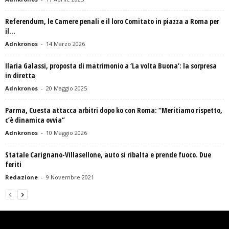
Referendum, le Camere penali e il loro Comitato in piazza a Roma per
il...
Adnkronos
-
14 Marzo 2026
Ilaria Galassi, proposta di matrimonio a ‘La volta Buona’: la sorpresa
in diretta
Adnkronos
-
20 Maggio 2025
Parma, Cuesta attacca arbitri dopo ko con Roma: “Meritiamo rispetto,
c’è dinamica ovvia”
Adnkronos
-
10 Maggio 2026
Statale Carignano-Villasellone, auto si ribalta e prende fuoco. Due
feriti
Redazione
-
9 Novembre 2021