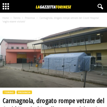
Home
Torino
Provincia
Carmagnola, drogato rompe vetrate del Covid Hospital
‘voglio essere visitato’
TORINO
PROVINCIA
Carmagnola, drogato rompe vetrate del