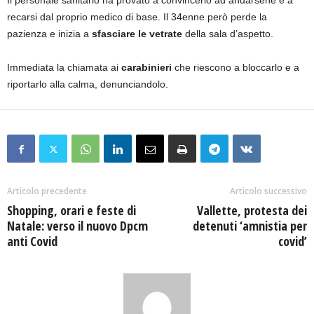
Il personale sanitario ha provato a convincerlo ad andarsene e a
recarsi dal proprio medico di base. Il 34enne però perde la
pazienza e inizia a
sfasciare le vetrate
della sala d’aspetto.
Immediata la chiamata ai
carabinieri
che riescono a bloccarlo e a
riportarlo alla calma, denunciandolo.
Articolo precedente
Articolo successivo
Shopping, orari e feste di
Vallette, protesta dei
Natale: verso il nuovo Dpcm
detenuti ‘amnistia per
anti Covid
covid’