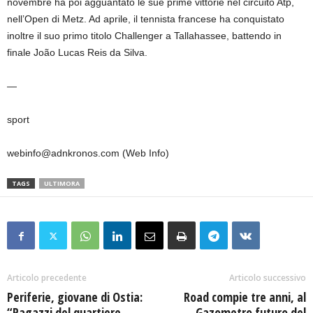
novembre ha poi agguantato le sue prime vittorie nel circuito Atp,
nell’Open di Metz. Ad aprile, il tennista francese ha conquistato
inoltre il suo primo titolo Challenger a Tallahassee, battendo in
finale João Lucas Reis da Silva.
—
sport
webinfo@adnkronos.com (Web Info)
TAGS
ULTIMORA
Articolo precedente
Articolo successivo
Periferie, giovane di Ostia:
Road compie tre anni, al
“Ragazzi del quartiere
Gazometro futuro del