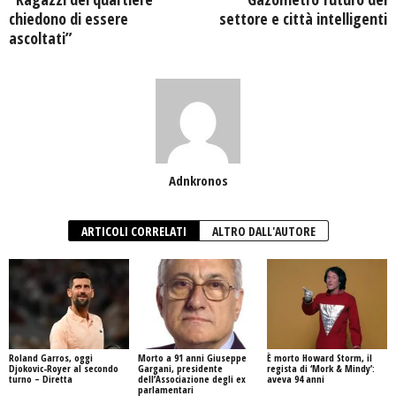
chiedono di essere
settore e città intelligenti
ascoltati”
Adnkronos
ARTICOLI CORRELATI
ALTRO DALL'AUTORE
Roland Garros, oggi
Morto a 91 anni Giuseppe
È morto Howard Storm, il
Djokovic-Royer al secondo
Gargani, presidente
regista di ‘Mork & Mindy’:
turno – Diretta
dell’Associazione degli ex
aveva 94 anni
parlamentari