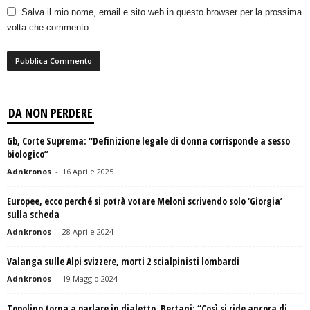
Salva il mio nome, email e sito web in questo browser per la prossima
volta che commento.
DA NON PERDERE
Gb, Corte Suprema: “Definizione legale di donna corrisponde a sesso
biologico”
Adnkronos
-
16 Aprile 2025
Europee, ecco perché si potrà votare Meloni scrivendo solo ‘Giorgia’
sulla scheda
Adnkronos
-
28 Aprile 2024
Valanga sulle Alpi svizzere, morti 2 scialpinisti lombardi
Adnkronos
-
19 Maggio 2024
Topolino torna a parlare in dialetto, Bertani: “Così si ride ancora di