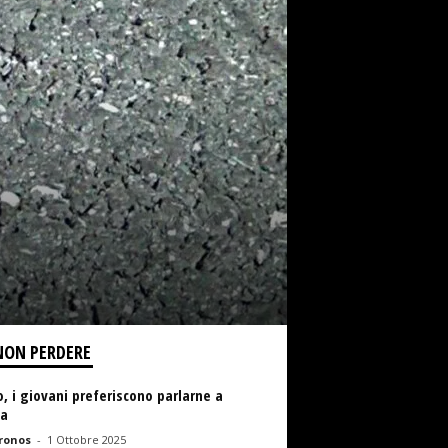
NON PERDERE
, i giovani preferiscono parlarne a
la
ronos
-
1 Ottobre 2025