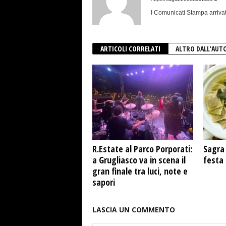
I Comunicati Stampa arrivat
ARTICOLI CORRELATI
ALTRO DALL'AUT
R.Estate al Parco Porporati:
Sagra 
a Grugliasco va in scena il
festa
gran finale tra luci, note e
sapori
LASCIA UN COMMENTO