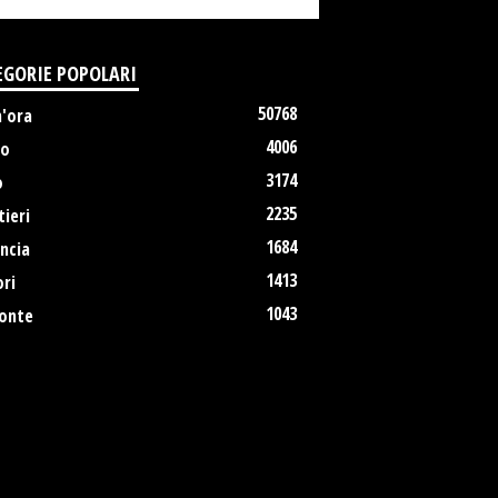
EGORIE POPOLARI
50768
m'ora
4006
no
3174
o
2235
ieri
1684
ncia
1413
ri
1043
onte