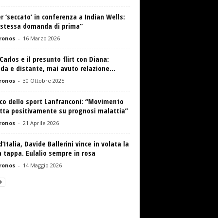
r ‘seccato’ in conferenza a Indian Wells:
a stessa domanda di prima”
ronos
-
16 Marzo 2026
Carlos e il presunto flirt con Diana:
da e distante, mai avuto relazione...
ronos
-
30 Ottobre 2025
co dello sport Lanfranconi: “Movimento
tta positivamente su prognosi malattia”
ronos
-
21 Aprile 2026
d’Italia, Davide Ballerini vince in volata la
 tappa. Eulalio sempre in rosa
ronos
-
14 Maggio 2026