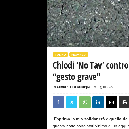
s
e
TORINO
PROVINCIA
Chiodi ‘No Tav’ contro 
“gesto grave”
Di
Comunicati Stampa
-
5 Luglio 2020
“
Esprimo la mia solidarietà e quella d
questa notte sono stati vittima di un aggu