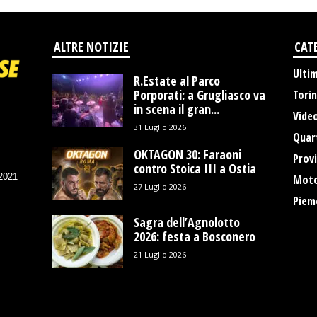
ALTRE NOTIZIE
CAT
Ulti
R.Estate al Parco
Porporati: a Grugliasco va
Tori
in scena il gran...
Vide
31 Luglio 2026
Quart
OKTAGON 30: Faraoni
Provi
contro Stoica III a Ostia
/2021
Moto
27 Luglio 2026
Piem
Sagra dell’Agnolotto
2026: festa a Bosconero
21 Luglio 2026