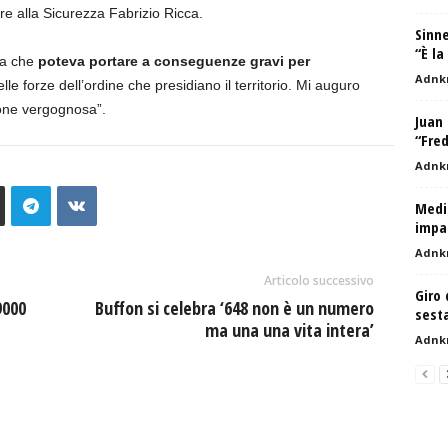
re alla Sicurezza Fabrizio Ricca.
Sinne
“È l
ita che
poteva portare a conseguenze gravi per
Adnk
le forze dell’ordine che presidiano il territorio. Mi auguro
ione vergognosa”.
Juan 
“Fred
Adnk
Medi
impa
Adnk
Articolo successivo
Giro 
9000
Buffon si celebra ‘648 non è un numero
sesta
ma una una vita intera’
Adnk