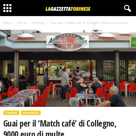
Home
Torino
Provincia
Guai per il ‘Match café’ di Collegno, 9000 euro di multe
TORINO
PROVINCIA
Guai per il ‘Match café’ di Collegno,
9000 euro di multe