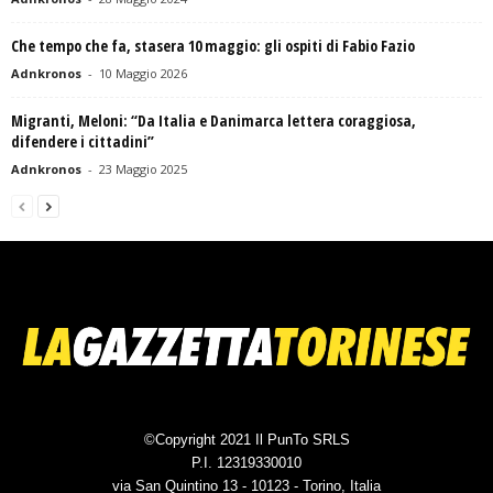
Che tempo che fa, stasera 10 maggio: gli ospiti di Fabio Fazio
Adnkronos
-
10 Maggio 2026
Migranti, Meloni: “Da Italia e Danimarca lettera coraggiosa,
difendere i cittadini”
Adnkronos
-
23 Maggio 2025
©Copyright 2021 Il PunTo SRLS
P.I. 12319330010
via San Quintino 13 - 10123 - Torino, Italia