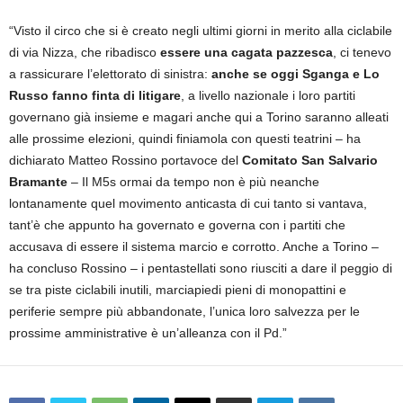
“Visto il circo che si è creato negli ultimi giorni in merito alla ciclabile
di via Nizza, che ribadisco
essere una cagata pazzesca
, ci tenevo
a rassicurare l’elettorato di sinistra:
anche se oggi Sganga e Lo
Russo fanno finta di litigare
, a livello nazionale i loro partiti
governano già insieme e magari anche qui a Torino saranno alleati
alle prossime elezioni, quindi finiamola con questi teatrini – ha
dichiarato Matteo Rossino portavoce del
Comitato San Salvario
Bramante
– Il M5s ormai da tempo non è più neanche
lontanamente quel movimento anticasta di cui tanto si vantava,
tant’è che appunto ha governato e governa con i partiti che
accusava di essere il sistema marcio e corrotto. Anche a Torino –
ha concluso Rossino – i pentastellati sono riusciti a dare il peggio di
se tra piste ciclabili inutili, marciapiedi pieni di monopattini e
periferie sempre più abbandonate, l’unica loro salvezza per le
prossime amministrative è un’alleanza con il Pd.”