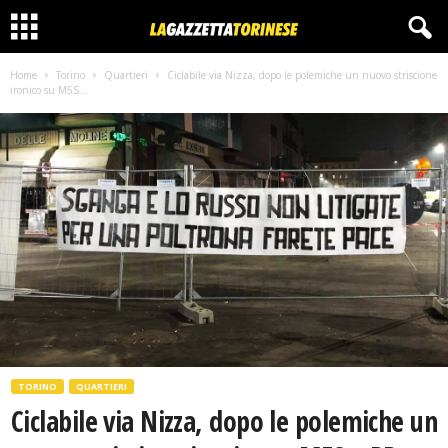
Home
Torino
Quartieri
Ciclabile via Nizza, dopo le polemiche un nuovo striscione
ironico su M5S...
TORINO
QUARTIERI
Ciclabile via Nizza, dopo le polemiche un