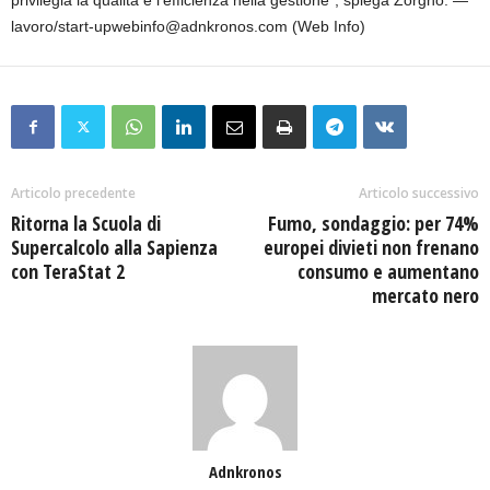
privilegia la qualità e l'efficienza nella gestione", spiega Zorgno. —
lavoro/start-upwebinfo@adnkronos.com (Web Info)
Articolo precedente
Articolo successivo
Ritorna la Scuola di
Fumo, sondaggio: per 74%
Supercalcolo alla Sapienza
europei divieti non frenano
con TeraStat 2
consumo e aumentano
mercato nero
Adnkronos