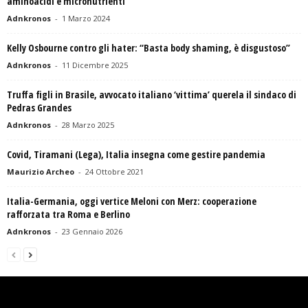
aminoacidi e micronutrienti”
Adnkronos
-
1 Marzo 2024
Kelly Osbourne contro gli hater: “Basta body shaming, è disgustoso”
Adnkronos
-
11 Dicembre 2025
Truffa figli in Brasile, avvocato italiano ‘vittima’ querela il sindaco di
Pedras Grandes
Adnkronos
-
28 Marzo 2025
Covid, Tiramani (Lega), Italia insegna come gestire pandemia
Maurizio Archeo
-
24 Ottobre 2021
Italia-Germania, oggi vertice Meloni con Merz: cooperazione
rafforzata tra Roma e Berlino
Adnkronos
-
23 Gennaio 2026