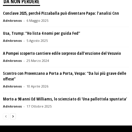
DA NON PERDERE
Conclave 2025, perché Pizzaballa può diventare Papa: l’analisi Cnn
Adnkronos
-
6 Maggio 2025
Usa, Trump: “Ho lista 4 nomi per guida Fed”
Adnkronos
-
5 Agosto 2025
A Pompei scoperto cantiere edile sorpreso dall’eruzione del Vesuvio
Adnkronos
-
25 Marzo 2024
Scontro con Provenzano a Porta a Porta, Vespa: “Da lui più grave delle
offese”
Adnkronos
-
10 Aprile 2026
Morto a 98 anni Ed Williams, lo scienziato di ‘Una pallottola spuntata’
Adnkronos
-
17 Ottobre 2025