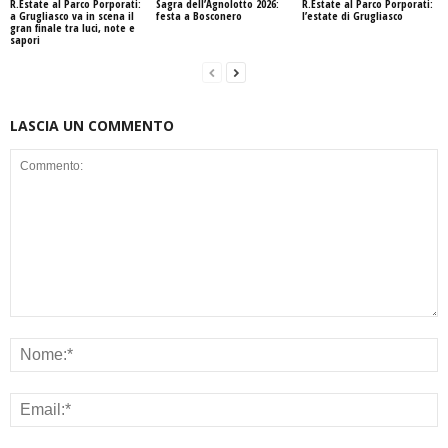
R.Estate al Parco Porporati:
Sagra dell’Agnolotto 2026:
R.Estate al Parco Porporati:
a Grugliasco va in scena il
festa a Bosconero
l’estate di Grugliasco
gran finale tra luci, note e
sapori
LASCIA UN COMMENTO